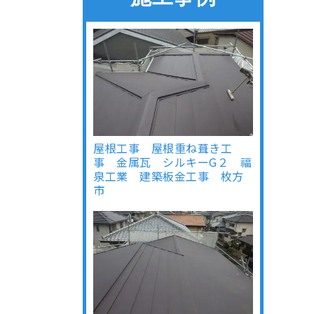
屋根工事 屋根重ね葺き工
事 金属瓦 シルキーG２ 福
泉工業 建築板金工事 枚方
市