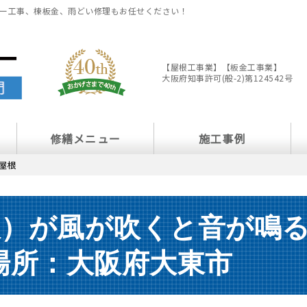
ー工事、棟板金、雨どい修理もお任せください！
【屋根工事業】【板金工事業】
大阪府知事許可(般-2)第124542号
修繕メニュー
施工事例
屋根
板）が風が吹くと音が鳴
場所：大阪府大東市