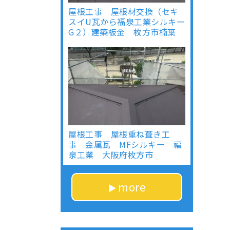
屋根工事 屋根材交換（セキ
スイU瓦から福泉工業シルキー
G２）建築板金 枚方市楠葉
屋根工事 屋根重ね葺き工
事 金属瓦 MFシルキー 福
泉工業 大阪府枚方市
more