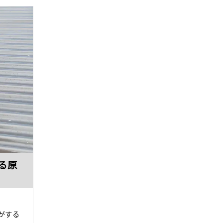
る原
がする