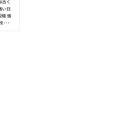
は古く
強い日
稿 強
･･･