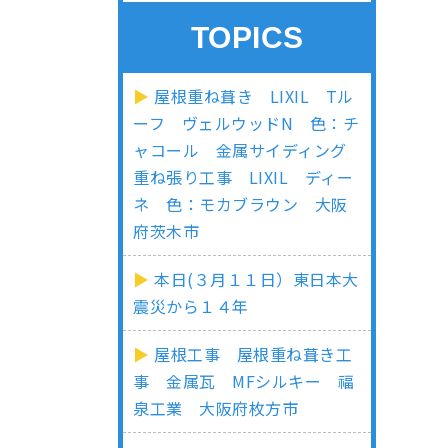
TOPICS
屋根重ね葺き LIXIL Tル
ーフ ヴェルウッドN 色：チ
ャコール 金属サイディング
重ね張り工事 LIXIL ディー
ネ 色：モカブラウン 大阪
府茨木市
本日(３月１１日）東日本大
震災から１４年
屋根工事 屋根重ね葺き工
事 金属瓦 MFシルキー 福
泉工業 大阪府枚方市