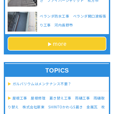
き ファイバージャケット 枚方市
ベランダ防水工事 ベランダ開口波板張
り工事 河内長野市
more
TOPICS
ガルバリウムはメンテナンス不要？
屋根工事 屋根修理 葺き替え工事 雨樋工事 雨樋取
り替え 株式会社新東 SHINTOかわらS葺き 金属瓦 枚