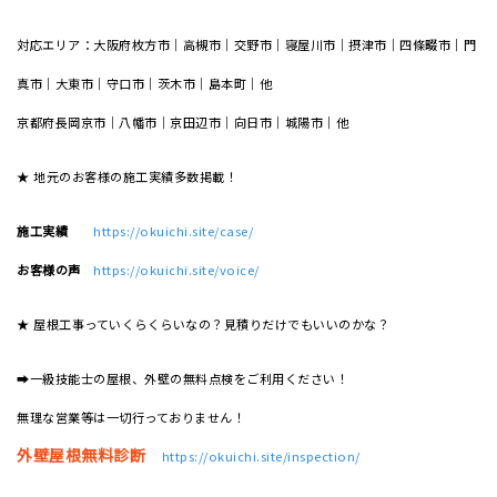
対応エリア：大阪府枚方市｜高槻市｜交野市｜寝屋川市｜摂津市｜四條畷市｜門
真市｜大東市｜守口市｜茨木市｜島本町｜他
京都府長岡京市｜八幡市｜京田辺市｜向日市｜城陽市｜他
★ 地元のお客様の施工実績多数掲載！
施工実績
https://okuichi.site/case/
お客様の声
https://okuichi.site/voice/
★ 屋根工事っていくらくらいなの？見積りだけでもいいのかな？
➡一級技能士の屋根、外壁の無料点検をご利用ください！
無理な営業等は一切行っておりません！
外壁屋根無料診断
https://okuichi.site/inspection/