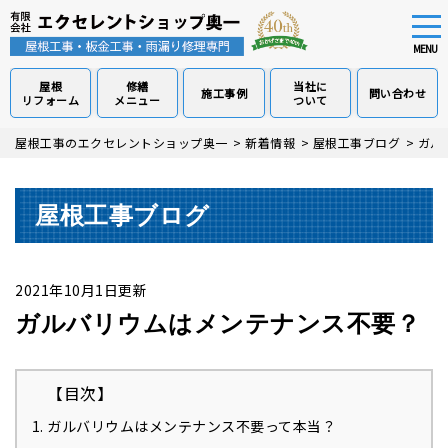
tog
nav
MENU
屋根
修繕
当社に
施工事例
問い合わせ
リフォーム
メニュー
ついて
Skip
屋根工事のエクセレントショップ奥一
>
新着情報
>
屋根工事ブログ
>
ガル
to
main
content
屋根工事ブログ
2021年10月1日更新
ガルバリウムはメンテナンス不要？
【目次】
ガルバリウムはメンテナンス不要って本当？