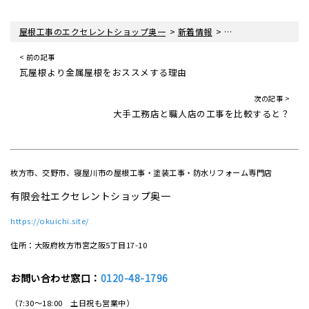
>
>
>
屋根工事のエクセレントショップ奥一
新着情報
屋根工事ブログ
ガ
< 前の記事
瓦屋根より金属屋根をおススメする理由
次の記事 >
大手工務店と職人店の工事を比較すると？
枚方市、交野市、寝屋川市の屋根工事・塗装工事・防水リフォーム専門店
有限会社エクセレントショップ奥一
https://okuichi.site/
住所：大阪府枚方市宮之阪5丁目17-10
お問い合わせ窓口：
0120-48-1796
（7:30～18:00 土日祝も営業中）