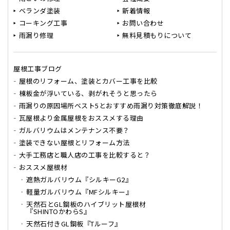
ベランダ塗装
新着情報
コーキング工事
お問い合わせ
雨漏り修理
無料見積もりについて
屋根工事ブログ
屋根のリフォーム、塗装とカバー工事を比較
棟板金が浮いている、剥がれそうと思ったら
雨漏りの原因場所ベスト5とおすすめ雨漏り対策徹底解説！
瓦屋根より金属屋根をおススメする理由
ガルバリウムはメンテナンス不要？
塗装できない屋根とリフォーム方法
大手工務店と職人店の工事を比較すると？
おススメ屋根材
遮熱ガルバリウム『シルキーG2』
軽量ガルバリウム『MFシルキー』
天然石とGL鋼板のハイブリット屋根材
『SHINTOかわらS』
天然石付きGL鋼板『Tルーフ』