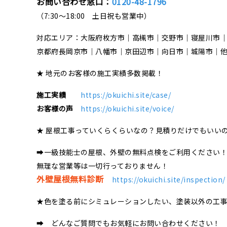
お問い合わせ窓口：
0120-48-1796
（7:30～18:00 土日祝も営業中）
対応エリア：大阪府枚方市｜高槻市｜交野市｜寝屋川市
京都府長岡京市｜八幡市｜京田辺市｜向日市｜城陽市｜
★ 地元のお客様の施工実績多数掲載！
施工実績
https://okuichi.site/case/
お客様の声
https://okuichi.site/voice/
★ 屋根工事っていくらくらいなの？見積りだけでもいい
➡一級技能士の屋根、外壁の無料点検をご利用ください
無理な営業等は一切行っておりません！
外壁屋根無料診断
https://okuichi.site/inspection/
★色を塗る前にシミュレーションしたい、塗装以外の工
➡ どんなご質問でもお気軽にお問い合わせください！