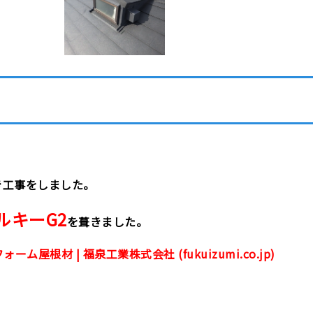
き工事をしました。
ルキーG2
を葺きました。
屋根材 | 福泉工業株式会社 (fukuizumi.co.jp)