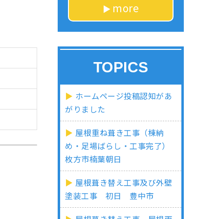
more
TOPICS
ホームページ投稿認知があ
がりました
屋根重ね葺き工事（棟納
め・足場ばらし・工事完了）
枚方市楠葉朝日
屋根葺き替え工事及び外壁
塗装工事 初日 豊中市