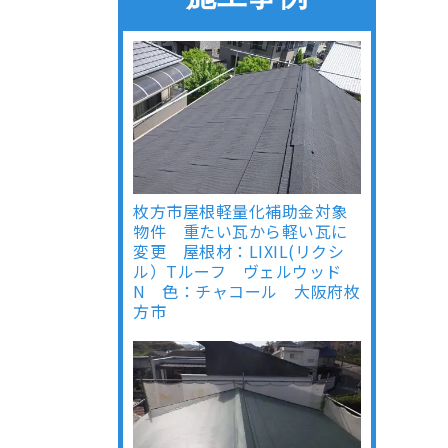
枚方市屋根軽量化補助金対象
物件 重たい瓦から軽い瓦に
変更 屋根材：LIXIL(リクシ
ル）Tルーフ ヴェルウッド
N 色：チャコール 大阪府枚
方市