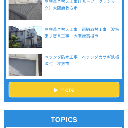
屋根葺き替え工事(Tルーフ クラシッ
ク）大阪府枚方市
屋根葺き替え工事 雨樋取替工事 波板
張り替え工事 大阪府高槻市
ベランダ防水工事 ベランダカサギ鉄板
取付 枚方市
more
TOPICS