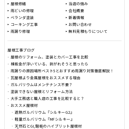
屋根修繕
当店の強み
雨どいの修理
会社概要
ベランダ塗装
新着情報
コーキング工事
お問い合わせ
雨漏り修理
無料見積もりについて
屋根工事ブログ
屋根のリフォーム、塗装とカバー工事を比較
棟板金が浮いている、剥がれそうと思ったら
雨漏りの原因場所ベスト5とおすすめ雨漏り対策徹底解説！
瓦屋根より金属屋根をおススメする理由
ガルバリウムはメンテナンス不要？
塗装できない屋根とリフォーム方法
大手工務店と職人店の工事を比較すると？
おススメ屋根材
遮熱ガルバリウム『シルキーG2』
軽量ガルバリウム『MFシルキー』
天然石とGL鋼板のハイブリット屋根材