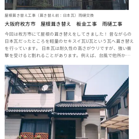
屋根葺き替え工事（葺き替え前：日本瓦）雨樋交換
大阪府枚方市 屋根葺き替え 板金工事 雨樋工事
今回は枚方市にて屋根の葺き替えをしてきました！ 昔ながらの
日本瓦だったところを軽量のセキスイ瓦U瓦という瓦へ葺き替え
を行っています。 日本瓦は耐久性の高さがウリですが、強い衝
撃を受けると割れることがあります。例えば、台風で他所から
看板などがあたり瓦が割れてしまったというパターンはよくあ
ります。 その場合は一部瓦の交換をさせていただきます。瓦が
ダメージを受けた場合、なるべく早めに対処しましょう。また
強風に煽られて破片が飛んでしまったり、屋根の下にいる人に
当たってしまうと大事故につながってしまいます･･･