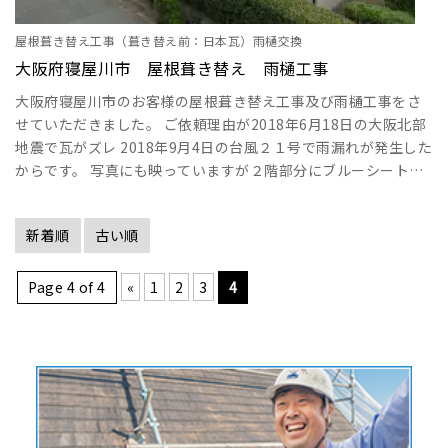
屋根葺き替え工事（葺き替え前：日本瓦）雨樋交換
大阪府寝屋川市 屋根葺き替え 雨樋工事
大阪府寝屋川市のお客様の屋根葺き替え工事及び雨樋工事をさ
せていただきました。 ご依頼理由が2018年6月18日の大阪北部
地震で瓦がズレ 2018年9月4日の台風２１号で雨漏れが発生した
からです。 写真にも映っていますが２階部分にブルーシートで
雨がはいらないように養生して工事日まで待っていただきまし
た。 この時期は大阪北部地震の日から１週間はブルーシート張
新着順
古い順
りが続き会社の電話は夜中の２時まで鳴り朝の５時から鳴る状
態 でも困っている方がいると助けたいので会社なりに休みなし
でがんばりました。 工事完了後･･･
Page 4 of 4
«
1
2
3
4