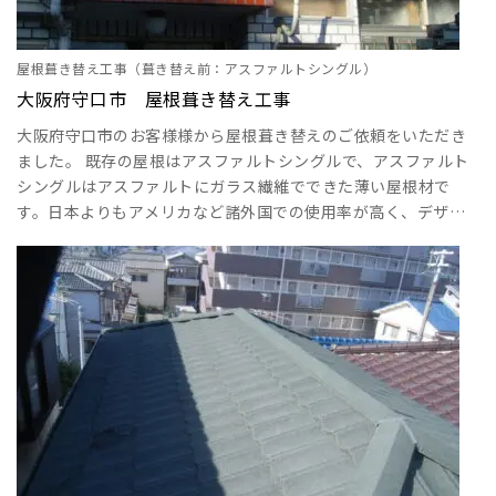
屋根葺き替え工事（葺き替え前：アスファルトシングル）
大阪府守口市 屋根葺き替え工事
大阪府守口市のお客様様から屋根葺き替えのご依頼をいただき
ました。 既存の屋根はアスファルトシングルで、アスファルト
シングルはアスファルトにガラス繊維でできた薄い屋根材で
す。日本よりもアメリカなど諸外国での使用率が高く、デザイ
ン性が高いのも特徴です。しかし屋根材が薄いため、軽量で耐
震性が強く、その分脆いのがデメリットです。 今回の場合は風
の煽りを受けて剥がれてしまったところがあります。 アスファ
ルトシングルは強風の影響を強く受けるため、風に煽られたり
台風に当たると剥がれたり破損する可能性が高いのが･･･