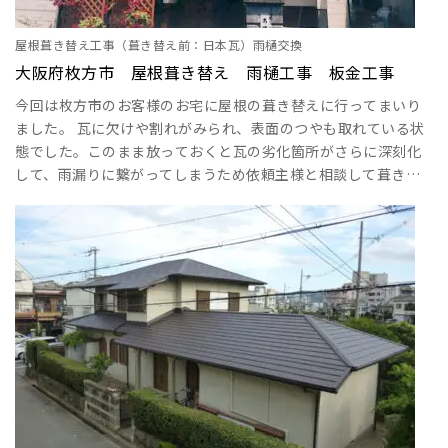
屋根葺き替え工事（葺き替え前：日本瓦）雨樋交換
大阪府枚方市 屋根葺き替え 雨樋工事 板金工事
今回は枚方市のお客様のお宅に屋根の葺き替えに行ってまいり
ました。 瓦に欠けや割れがみられ、表面のつやも取れている状
態でした。このまま放っておくと瓦の劣化箇所がさらに深刻化
して、雨漏りに繋がってしまうため依頼主様と相談して葺き替
えをすることになりました！ 今回は日本瓦からセキスイ瓦ブル
ックIVへの葺き替えです。 瓦というと、日本瓦をイメージする
人が多いかと思いますが、瓦のなかにもいくつか種類がありま
す。 ・陶器瓦 ・粘土瓦 ・モニエル瓦 ・セメント瓦 耐久性が高
いとされているのは、陶器瓦の種類であ･･･