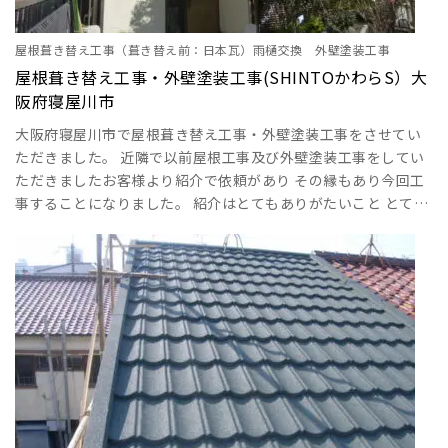
屋根葺き替え工事（葺き替え前：日本瓦）雨樋交換 外壁塗装工事
屋根葺き替え工事・外壁塗装工事(SHINTOかわらS）大
阪府寝屋川市
大阪府寝屋川市で屋根葺き替え工事・外壁塗装工事をさせてい
ただきました。 近隣で以前屋根工事及び外壁塗装工事をしてい
ただきましたお客様より紹介で依頼があり その縁もあり今回工
事することになりました。 紹介はとてもありがたいこと とても
助かります。 工事内容下記の投稿を見てください。 足場設置工
事（屋根工事・外壁塗装工事）寝屋川市成田東が丘 屋根工事・
雨樋工事 寝屋川市成田東が丘現場 屋根工事・雨樋工事 成田
東が丘現場 屋根工事・雨樋工事 寝屋川市成田東が丘 屋根工
事・雨樋工事 寝屋川市成田･･･