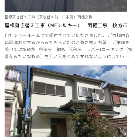
屋根葺き替え工事（葺き替え前：日本瓦）雨樋交換
屋根葺き替え工事（MFシルキー） 雨樋工事 枚方市
自社ショールームにて受付させていただきました。 ご依頼内容
は雨漏れがするからみてもらいたのと葺き替え希望。 ご依頼を
受けて現場確認 谷部分 銅板 瓦部分 ラバー(コーキング（接
着剤みたいなもの）を瓦と瓦をとめてずれないようにしてい
る） 谷部酸性雨により穴あき 穴が開いたところから雨
水が侵入雨漏れになった ･･･