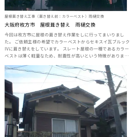
屋根葺き替え工事（葺き替え前：カラーベスト）雨樋交換
大阪府枚方市 屋根葺き替え 雨樋交換
今回は枚方市に屋根の葺き替え作業をしに行ってまいりまし
た。 ご依頼主様の希望でカラーベストからセキスイ瓦ブルック
IVに葺き替えをしています。 スレート屋根の一種であるカラー
ベストは薄く軽量なため、耐震性が高いという特徴がありま
す。近年は防災を気にしてこちらの金属屋根を希望される方が
増加傾向にあります。弊社のお客様でも、地震に強い屋根を指
定してくる方は多くいらっしゃいます。 しかし、スレート屋根
は防水性があまり高くありません。 スレートはセメントででき
ています。セメントはもともと雨に弱い成分で、長･･･