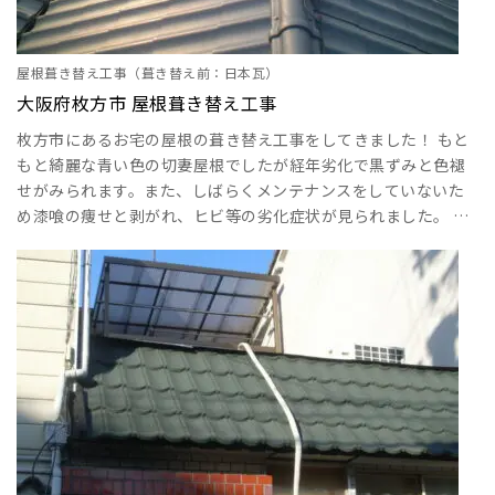
屋根葺き替え工事（葺き替え前：日本瓦）
大阪府枚方市 屋根葺き替え工事
枚方市にあるお宅の屋根の葺き替え工事をしてきました！ もと
もと綺麗な青い色の切妻屋根でしたが経年劣化で黒ずみと色褪
せがみられます。また、しばらくメンテナンスをしていないた
め漆喰の痩せと剥がれ、ヒビ等の劣化症状が見られました。 今
回の依頼主様と話した結果、セキスイU瓦に葺き替えすることに
なりました。 瓦屋根は世間一般では耐久性の高い屋根として知
られていますが、耐久力に優れているのは瓦本体のみです。瓦
をつなげている漆喰は瓦ほどの耐久力はなく、経年で劣化して
いきます。そのため定期的に漆喰のメンテナンス･･･