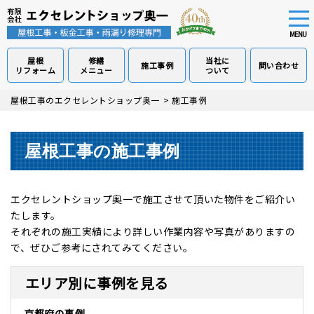
tog
nav
MENU
屋根
修繕
当社に
施工事例
問い合わせ
リフォーム
メニュー
ついて
Skip
屋根工事のエクセレントショップ奥一
>
施工事例
to
main
content
屋根工事の施工事例
エクセレントショップ奥一で施工させて頂いた物件をご紹介い
たします。
それぞれの施工実績により詳しい作業内容や写真がありますの
で、ぜひご参考にされてみてください。
エリア別に事例を見る
京都府