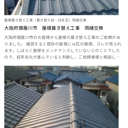
屋根葺き替え工事（葺き替え前：日本瓦）雨樋交換
大阪府寝屋川市 屋根葺き替え工事 雨樋交換
大阪府寝屋川市のお客様から屋根の葺き替え工事のご依頼があ
りました。 確認すると既存の屋根には瓦の破損、ズレが見られ
ます。しばらく屋根をメンテナンスしていないとのことでした
ので、経年劣化が進んでいると判断し、ご依頼者様と相談してS
瓦への葺き替え工事をすることになりました。 日本瓦は長持ち
するものと漠然と思っている方が多いと思います。実際に日本
瓦は半永久的に持つという意見もあります。 しかし、そんな瓦
でも割れてしまうことがあります。台風や強風で飛んできた障
害物に当たると割れたり欠けたりしてしまいます･･･