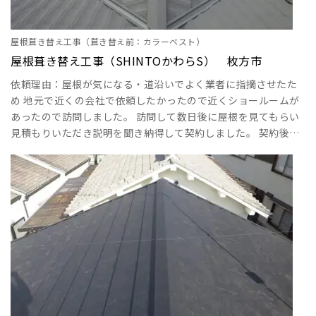
屋根葺き替え工事（葺き替え前：カラーベスト）
屋根葺き替え工事（SHINTOかわらS） 枚方市
依頼理由：屋根が気になる・道沿いでよく業者に指摘させたた
め 地元で近くの会社で依頼したかったので近くショールームが
あったので訪問しました。 訪問して数日後に屋根を見てもらい
見積もりいただき説明を聞き納得して契約しました。 契約後に
建物まわりの幕板(１階と２階の間にある板）が汚かったのでそ
こも追加で塗装依頼しました。 工事後納得の仕上がりです。 工
事内容は下記に記載 屋根葺き替え工事（足場設置）枚方市 屋根
葺き替え工事（カラーベストめくり 下地コンパネ・ゴムアス
ルーフィング）枚方市 屋根葺き替･･･