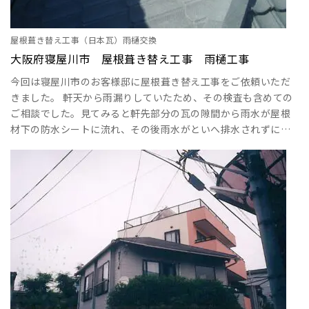
屋根葺き替え工事（日本瓦）雨樋交換
大阪府寝屋川市 屋根葺き替え工事 雨樋工事
今回は寝屋川市のお客様邸に屋根葺き替え工事をご依頼いただ
きました。 軒天から雨漏りしていたため、その検査も含めての
ご相談でした。見てみると軒先部分の瓦の隙間から雨水が屋根
材下の防水シートに流れ、その後雨水がといへ排水されずに、
軒天内部に流れてしまったことが原因のようでした。 調査して
みるともともと日本瓦の屋根でしたが、経年劣化により漆喰が
痩せて硬くなっていました。ご依頼主様と相談して今回はS瓦の
瓦屋根に葺き替えをすることになりました。 まずは既存の瓦を
撤去する瓦降ろしの作業をしていきます。瓦を一･･･