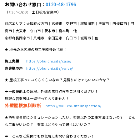
お問い合わせ窓口：
0120-48-1796
（7:30～18:00 土日祝も営業中）
対応エリア：大阪府枚方市｜高槻市｜交野市｜寝屋川市｜摂津市｜四條畷市｜門
真市｜大東市｜守口市｜茨木市｜島本町｜他
京都府長岡京市｜八幡市｜京田辺市｜向日市｜城陽市｜他
★ 地元のお客様の施工実績多数掲載！
施工実績
https://okuichi.site/case/
お客様の声
https://okuichi.site/voice/
★ 屋根工事っていくらくらいなの？見積りだけでもいいのかな？
➡一級技能士の屋根、外壁の無料点検をご利用ください！
無理な営業等は一切行っておりません！
外壁屋根無料診断
https://okuichi.site/inspection/
★色を塗る前にシミュレーションしたい、塗装以外の工事方法はないの？ どん
な工事がいいの？ 業者はどうやって選べばいいの？
➡ どんなご質問でもお気軽にお問い合わせください！