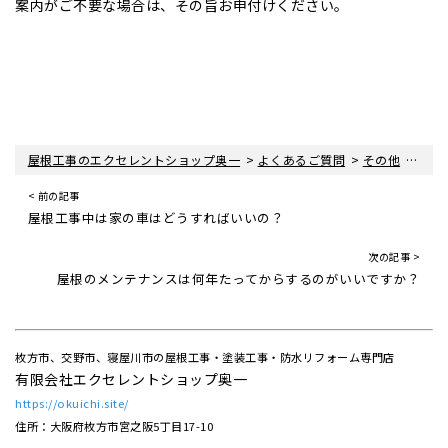
案内がご不要な場合は、その旨お申付けください。
>
>
>
屋根工事のエクセレントショップ奥一
よくあるご質問
その他
屋根
< 前の記事
屋根工事中は家の車はどうすればいいの？
次の記事 >
屋根のメンテナンスは何年たってからするのがいいですか？
枚方市、交野市、寝屋川市の屋根工事・塗装工事・防水リフォーム専門店
有限会社エクセレントショップ奥一
https://okuichi.site/
住所：大阪府枚方市宮之阪5丁目17-10