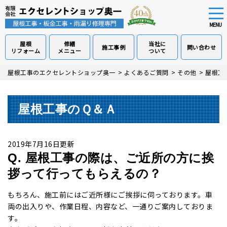
tog
nav
MENU
屋根
修繕
当社に
施工事例
問い合わせ
リフォーム
メニュー
ついて
Skip
屋根工事のエクセレントショップ奥一
>
よくあるご質問
>
その他
>
屋根工
to
main
content
屋根工事のＱ＆Ａ
2019年7月16日更新
Q. 屋根工事の際は、ご近所の方に挨
拶って行ってもらえるの？
もちろん、施工前にはご近所様にご挨拶に伺っております。車
両の出入りや、作業日程、内容など、一通りご案内しておりま
す。