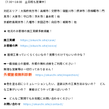
（7:30～18:00 土日祝も営業中）
対応エリア：大阪府枚方市｜高槻市｜交野市｜寝屋川市｜摂津市｜四條畷市｜門
真市｜大東市｜守口市｜茨木市｜島本町｜他
京都府長岡京市｜八幡市｜京田辺市｜向日市｜城陽市｜他
★ 地元のお客様の施工実績多数掲載！
施工実績
https://okuichi.site/case/
お客様の声
https://okuichi.site/voice/
★ 屋根工事っていくらくらいなの？見積りだけでもいいのかな？
➡一級技能士の屋根、外壁の無料点検をご利用ください！
無理な営業等は一切行っておりません！
外壁屋根無料診断
https://okuichi.site/inspection/
★色を塗る前にシミュレーションしたい、塗装以外の工事方法はないの？ どん
な工事がいいの？ 業者はどうやって選べばいいの？
➡ どんなご質問でもお気軽にお問い合わせください！
お問い合わせ
https://okuichi.site/contact/