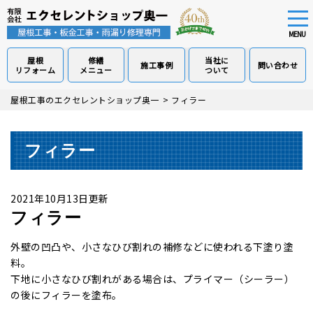
tog
nav
MENU
屋根
修繕
当社に
施工事例
問い合わせ
リフォーム
メニュー
ついて
Skip
屋根工事のエクセレントショップ奥一
>
フィラー
to
main
content
フィラー
2021年10月13日更新
フィラー
外壁の凹凸や、小さなひび割れの補修などに使われる下塗り塗
料。
下地に小さなひび割れがある場合は、プライマー（シーラー）
の後にフィラーを塗布。