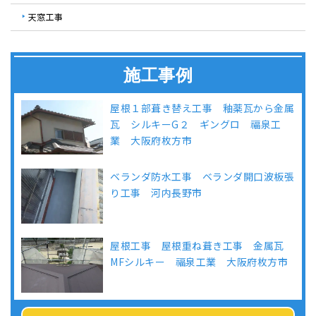
天窓工事
施工事例
屋根１部葺き替え工事 釉薬瓦から金属
瓦 シルキーG２ ギングロ 福泉工
業 大阪府枚方市
ベランダ防水工事 ベランダ開口波板張
り工事 河内長野市
屋根工事 屋根重ね葺き工事 金属瓦
MFシルキー 福泉工業 大阪府枚方市