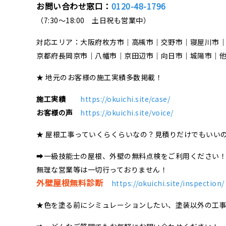
お問い合わせ窓口：
0120-48-1796
（7:30～18:00 土日祝も営業中）
対応エリア：大阪府枚方市｜高槻市｜交野市｜寝屋川市
京都府長岡京市｜八幡市｜京田辺市｜向日市｜城陽市｜
★ 地元のお客様の施工実績多数掲載！
施工実績
https://okuichi.site/case/
お客様の声
https://okuichi.site/voice/
★ 屋根工事っていくらくらいなの？見積りだけでもいい
➡一級技能士の屋根、外壁の無料点検をご利用ください
無理な営業等は一切行っておりません！
外壁屋根無料診断
https://okuichi.site/inspection/
★色を塗る前にシミュレーションしたい、塗装以外の工