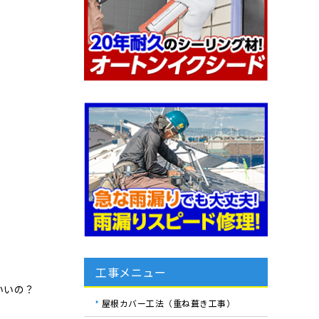
工事メニュー
いいの？
屋根カバー工法（重ね葺き工事）