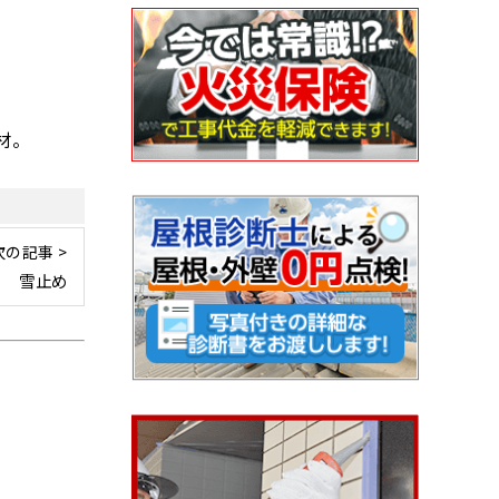
建材。
次の記事 >
雪止め