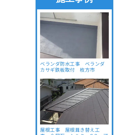
ベランダ防水工事 ベランダ
カサギ鉄板取付 枚方市
屋根工事 屋根葺き替え工