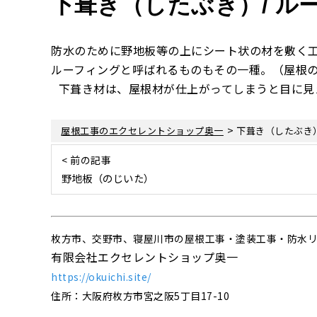
下葺き（したぶき）/ ル
防水のために野地板等の上にシート状の材を敷く
ルーフィングと呼ばれるものもその一種。（屋根
下葺き材は、屋根材が仕上がってしまうと目に見
>
屋根工事のエクセレントショップ奥一
下葺き（したぶき）
< 前の記事
野地板（のじいた）
枚方市、交野市、寝屋川市の屋根工事・塗装工事・防水
有限会社エクセレントショップ奥一
https://okuichi.site/
住所：大阪府枚方市宮之阪5丁目17-10