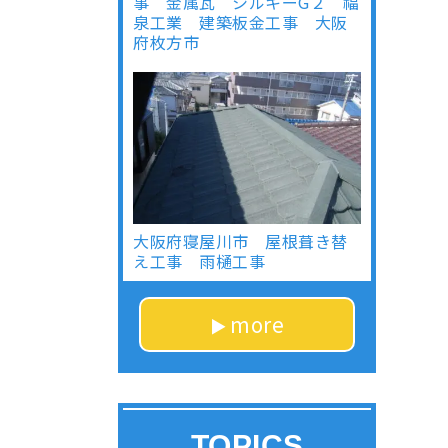
事 金属瓦 シルキーG２ 福
泉工業 建築板金工事 大阪
府枚方市
大阪府寝屋川市 屋根葺き替
え工事 雨樋工事
more
TOPICS