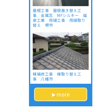
屋根工事 屋根葺き替え工
事 金属瓦 MFシルキー 福
泉工業 雨樋工事 雨樋取り
替え 堺市
棟補修工事 棟取り替え工
事 八幡市
more