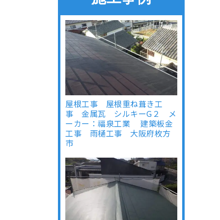
屋根工事 屋根重ね葺き工
事 金属瓦 シルキーG２ メ
ーカー：福泉工業 建築板金
工事 雨樋工事 大阪府枚方
市