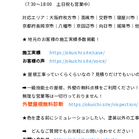
（7:30～18:00 土日祝も営業中）
対応エリア：大阪府枚方市｜高槻市｜交野市｜寝屋川市
京都府長岡京市｜八幡市｜京田辺市｜向日市｜城陽市｜
★ 地元のお客様の施工実績多数掲載！
施工実績
https://okuichi.site/case/
お客様の声
https://okuichi.site/voice/
★ 屋根工事っていくらくらいなの？見積りだけでもいい
➡一級技能士の屋根、外壁の無料点検をご利用ください
無理な営業等は一切行っておりません！
外壁屋根無料診断
https://okuichi.site/inspection/
★色を塗る前にシミュレーションしたい、塗装以外の工
➡ どんなご質問でもお気軽にお問い合わせください！