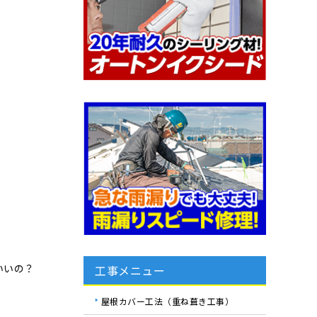
いいの？
工事メニュー
屋根カバー工法（重ね葺き工事）