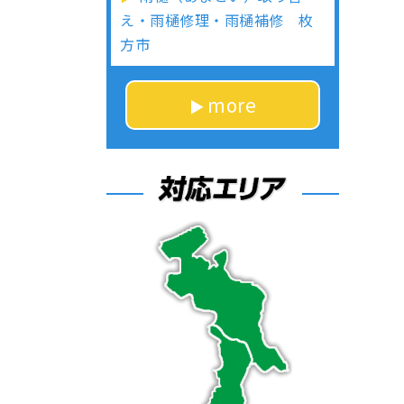
え・雨樋修理・雨樋補修 枚
方市
more