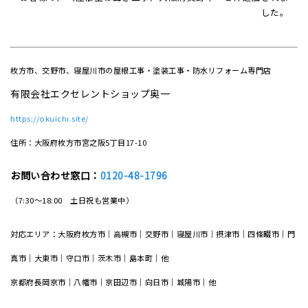
した。
枚方市、交野市、寝屋川市の屋根工事・塗装工事・防水リフォーム専門店
有限会社エクセレントショップ奥一
https://okuichi.site/
住所：大阪府枚方市宮之阪5丁目17-10
お問い合わせ窓口：
0120-48-1796
（7:30～18:00 土日祝も営業中）
対応エリア：大阪府枚方市｜高槻市｜交野市｜寝屋川市｜摂津市｜四條畷市｜門
真市｜大東市｜守口市｜茨木市｜島本町｜他
京都府長岡京市｜八幡市｜京田辺市｜向日市｜城陽市｜他