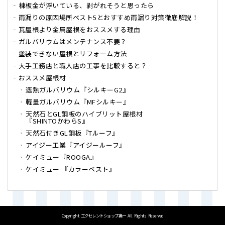
棟板金が浮いている、剥がれそうと思ったら
雨漏りの原因場所ベスト5とおすすめ雨漏り対策徹底解説！
瓦屋根より金属屋根をおススメする理由
ガルバリウムはメンテナンス不要？
塗装できない屋根とリフォーム方法
大手工務店と職人店の工事を比較すると？
おススメ屋根材
遮熱ガルバリウム『シルキーG2』
軽量ガルバリウム『MFシルキー』
天然石とGL鋼板のハイブリット屋根材
『SHINTOかわらS』
天然石付きGL鋼板『Tルーフ』
アイジー工業『アイジールーフ』
ケイミュー『ROOGA』
ケイミュー 『カラーベスト』
Copyright
エクセレントショップ奥一
All Rights Reserved