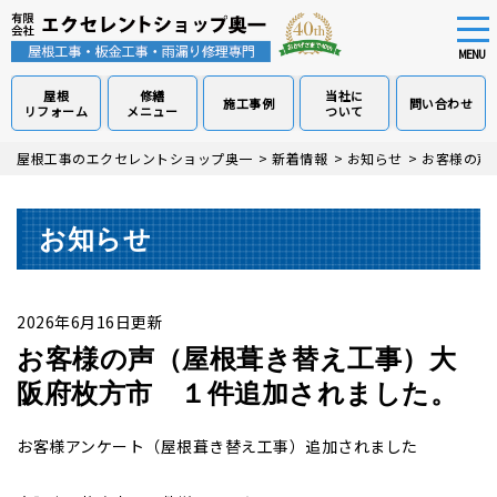
tog
nav
MENU
屋根
修繕
当社に
施工事例
問い合わせ
リフォーム
メニュー
ついて
Skip
屋根工事のエクセレントショップ奥一
>
新着情報
>
お知らせ
>
お客様の声
to
main
content
お知らせ
2026年6月16日更新
お客様の声（屋根葺き替え工事）大
阪府枚方市 １件追加されました。
お客様アンケート（屋根葺き替え工事）追加されました