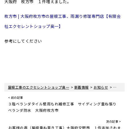
大阪府 枚方市 １件増えました。
枚方市 | 大阪府枚方市の屋根工事、雨漏り修理専門店【有限会
社エクセレントショップ奥一】
参考にしてください
>
>
>
屋根工事のエクセレントショップ奥一
新着情報
お知らせ
お客様の
< 前の記事
３階ベランダタイル壁雨もれ補修工事 サイディング重ね張り
ベランダ防水 大阪府枚方市
次の記事 >
お客様の声（屋根重ね葺き工事）大阪府交野市 １件追加されま