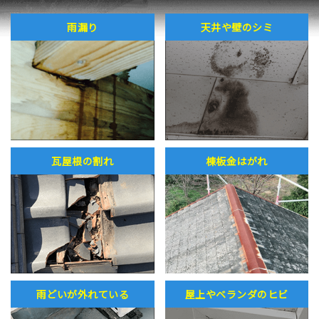
雨漏り
天井や壁のシミ
瓦屋根の割れ
棟板金はがれ
雨どいが外れている
屋上やベランダのヒビ