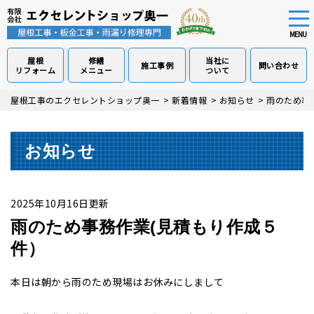
tog
nav
MENU
屋根
修繕
当社に
施工事例
問い合わせ
リフォーム
メニュー
ついて
Skip
屋根工事のエクセレントショップ奥一
>
新着情報
>
お知らせ
>
雨のため事
to
main
content
お知らせ
2025年10月16日更新
雨のため事務作業(見積もり作成５
件）
本日は朝から雨のため現場はお休みにしまして