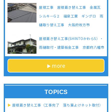
屋根工事 屋根葺き替え工事 金属瓦
シルキーG２ 福泉工業 ギングロ 雨
樋取り替え工事 大阪府枚方市
屋根葺き替え工事(SHINTOかわらS）・
雨樋取付・建築板金工事 京都府八幡市
more
TOPICS
屋根葺き替え工事（工事完了 落ち葉よけネット取付）