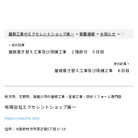
>
>
>
屋根工事のエクセレントショップ奥一
新着情報
お知らせ
雨のため
< 前の記事
屋根葺き替え工事及び雨樋工事 ２階部分 ５日目
次の記事 >
屋根葺き替え工事及び雨樋工事 ６日目
枚方市、交野市、寝屋川市の屋根工事・塗装工事・防水リフォーム専門店
有限会社エクセレントショップ奥一
https://okuichi.site/
住所：大阪府枚方市宮之阪5丁目17-10