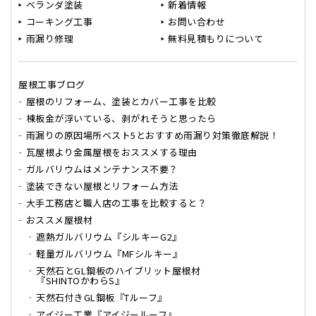
ベランダ塗装
新着情報
コーキング工事
お問い合わせ
雨漏り修理
無料見積もりについて
屋根工事ブログ
屋根のリフォーム、塗装とカバー工事を比較
棟板金が浮いている、剥がれそうと思ったら
雨漏りの原因場所ベスト5とおすすめ雨漏り対策徹底解説！
瓦屋根より金属屋根をおススメする理由
ガルバリウムはメンテナンス不要？
塗装できない屋根とリフォーム方法
大手工務店と職人店の工事を比較すると？
おススメ屋根材
遮熱ガルバリウム『シルキーG2』
軽量ガルバリウム『MFシルキー』
天然石とGL鋼板のハイブリット屋根材
『SHINTOかわらS』
天然石付きGL鋼板『Tルーフ』
アイジー工業『アイジールーフ』