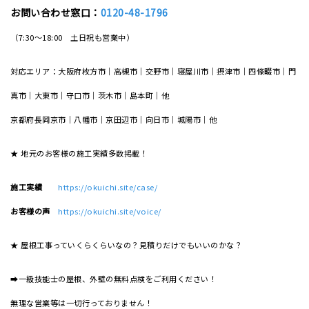
お問い合わせ窓口：
0120-48-1796
（7:30～18:00 土日祝も営業中）
対応エリア：大阪府枚方市｜高槻市｜交野市｜寝屋川市｜摂津市｜四條畷市｜門
真市｜大東市｜守口市｜茨木市｜島本町｜他
京都府長岡京市｜八幡市｜京田辺市｜向日市｜城陽市｜他
★ 地元のお客様の施工実績多数掲載！
施工実績
https://okuichi.site/case/
お客様の声
https://okuichi.site/voice/
★ 屋根工事っていくらくらいなの？見積りだけでもいいのかな？
➡一級技能士の屋根、外壁の無料点検をご利用ください！
無理な営業等は一切行っておりません！