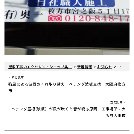
>
>
>
屋根工事のエクセレントショップ奥一
新着情報
お知らせ
移転後の
< 前の記事
強風による波板めくれ取り替え ベランダ波板交換 大阪府枚方
市
次の記事 >
ベランダ屋根(波板）が風が吹くと音が鳴る原因 工事場所：大
阪府大東市