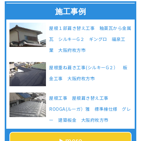
施工事例
屋根１部葺き替え工事 釉薬瓦から金属
瓦 シルキーG２ ギングロ 福泉工
業 大阪府枚方市
屋根重ね葺き工事(シルキーG２） 板
金工事 大阪府枚方市
屋根工事 屋根葺き替え工事
ROOGA(ルーガ）雅 標準棟仕様 グレ
ー 建築板金 大阪府枚方市
more