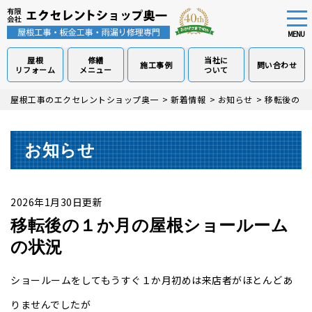
tog
nav
MENU
屋根
修繕
当社に
施工事例
問い合わせ
リフォーム
メニュー
ついて
Skip
屋根工事のエクセレントショップ奥一
>
新着情報
>
お知らせ
>
移転後の１
to
main
content
お知らせ
2026年1月30日更新
移転後の１か月の屋根ショールーム
の状況
ショールームをしてもうすぐ１か月初めは来店者がほとんどあ
りませんでしたが