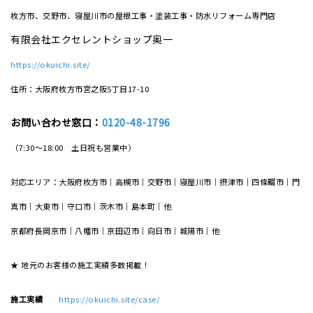
枚方市、交野市、寝屋川市の屋根工事・塗装工事・防水リフォーム専門店
有限会社エクセレントショップ奥一
https://okuichi.site/
住所：大阪府枚方市宮之阪5丁目17-10
お問い合わせ窓口：
0120-48-1796
（7:30～18:00 土日祝も営業中）
対応エリア：大阪府枚方市｜高槻市｜交野市｜寝屋川市｜摂津市｜四條畷市｜門
真市｜大東市｜守口市｜茨木市｜島本町｜他
京都府長岡京市｜八幡市｜京田辺市｜向日市｜城陽市｜他
★ 地元のお客様の施工実績多数掲載！
施工実績
https://okuichi.site/case/