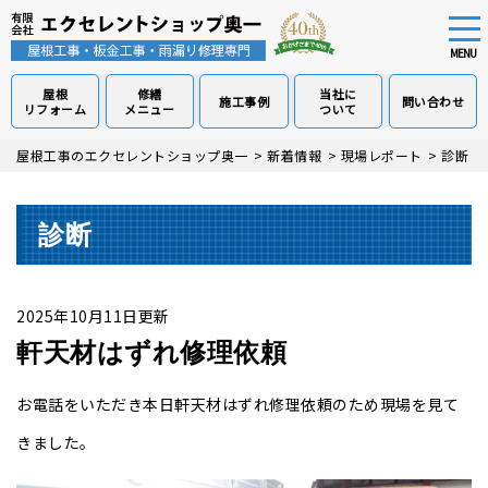
tog
nav
MENU
屋根
修繕
当社に
施工事例
問い合わせ
リフォーム
メニュー
ついて
Skip
屋根工事のエクセレントショップ奥一
>
新着情報
>
現場レポート
>
診断
>
to
main
content
診断
2025年10月11日更新
軒天材はずれ修理依頼
お電話をいただき本日軒天材はずれ修理依頼のため現場を見て
きました。