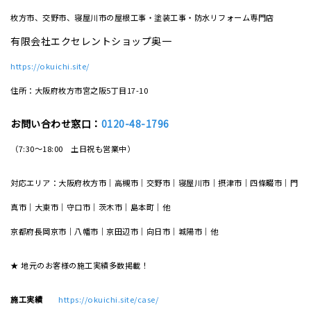
枚方市、交野市、寝屋川市の屋根工事・塗装工事・防水リフォーム専門店
有限会社エクセレントショップ奥一
https://okuichi.site/
住所：大阪府枚方市宮之阪5丁目17-10
お問い合わせ窓口：
0120-48-1796
（7:30～18:00 土日祝も営業中）
対応エリア：大阪府枚方市｜高槻市｜交野市｜寝屋川市｜摂津市｜四條畷市｜門
真市｜大東市｜守口市｜茨木市｜島本町｜他
京都府長岡京市｜八幡市｜京田辺市｜向日市｜城陽市｜他
★ 地元のお客様の施工実績多数掲載！
施工実績
https://okuichi.site/case/