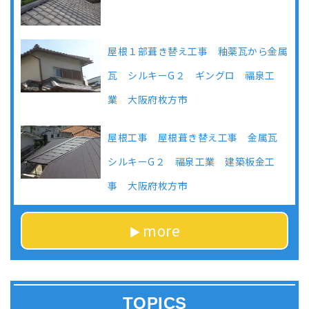
屋根１部葺き替え工事 釉薬瓦から金属
瓦 シルキーG２ ギングロ 福泉工
業 大阪府枚方市
屋根工事 屋根葺き替え工事 金属瓦
シルキーG２ 福泉工業 建築板金工
事 大阪府枚方市
more
TOPICS