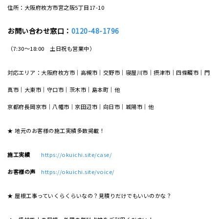
住所：大阪府枚方市宮之阪5丁目17-10
お問い合わせ窓口：
0120-48-1796
（7:30～18:00 土日祝も営業中）
対応エリア：大阪府枚方市｜高槻市｜交野市｜寝屋川市｜摂津市｜四條畷市｜門
真市｜大東市｜守口市｜茨木市｜島本町｜他
京都府長岡京市｜八幡市｜京田辺市｜向日市｜城陽市｜他
★ 地元のお客様の施工実績多数掲載！
施工実績
https://okuichi.site/case/
お客様の声
https://okuichi.site/voice/
★ 屋根工事っていくらくらいなの？見積りだけでもいいのかな？