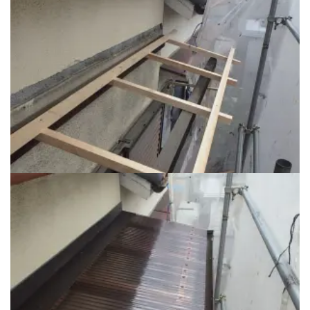
裏面 ベランダ波板 工事前②
波板木下地交換