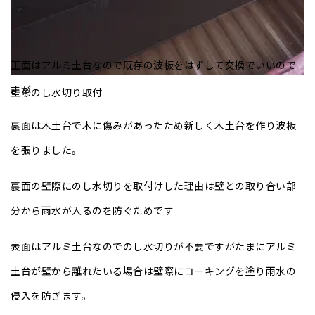
正面はアルミ土台なので既存の波板をはずして交換でいいので
すが
壁際のし水切り取付
裏面は木土台で木に傷みがあったため新しく木土台を作り波板
を張りました。
裏面の壁際にのし水切りを取付けした理由は壁との取り合い部
分から雨水が入るのを防ぐためです
表面はアルミ土台なのでのし水切りが不要ですがたまにアルミ
土台が壁から離れたいる場合は壁際にコーキングを塗り雨水の
侵入を防ぎます。