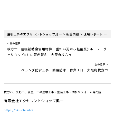
>
>
>
屋根工事のエクセレントショップ奥一
新着情報
現場レポート
屋根
< 前の記事
枚方市 屋根補助金使用物件 重たい瓦から軽量瓦(Tルーフ ヴ
ェルウッドN）に葺き替え 大阪府枚方市
次の記事 >
ベランダ防水工事 簡易防水 作業１日 大阪府枚方市
枚方市、交野市、寝屋川市の屋根工事・塗装工事・防水リフォーム専門店
有限会社エクセレントショップ奥一
https://okuichi.site/