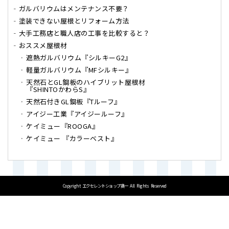
ガルバリウムはメンテナンス不要？
塗装できない屋根とリフォーム方法
大手工務店と職人店の工事を比較すると？
おススメ屋根材
遮熱ガルバリウム『シルキーG2』
軽量ガルバリウム『MFシルキー』
天然石とGL鋼板のハイブリット屋根材
『SHINTOかわらS』
天然石付きGL鋼板『Tルーフ』
アイジー工業『アイジールーフ』
ケイミュー『ROOGA』
ケイミュー 『カラーベスト』
Copyright
エクセレントショップ奥一
All Rights Reserved