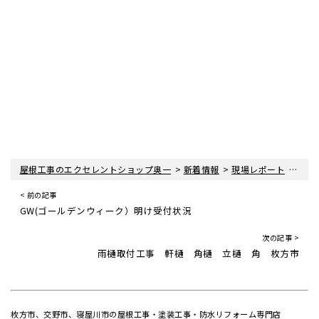
>
>
>
屋根工事のエクセレントショップ奥一
新着情報
現場レポート
雨樋
< 前の記事
GW(ゴールデンウィーク）明け受付状況
次の記事 >
雨樋取付工事 軒樋 角樋 立樋 角 枚方市
枚方市、交野市、寝屋川市の屋根工事・塗装工事・防水リフォーム専門店