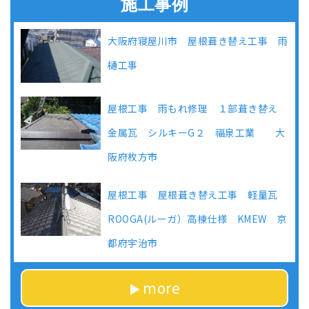
施工事例
大阪府寝屋川市 屋根葺き替え工事 雨
樋工事
屋根工事 雨もれ修理 １部葺き替え
金属瓦 シルキーG２ 福泉工業 大
阪府枚方市
屋根工事 屋根葺き替え工事 軽量瓦
ROOGA(ルーガ）高棟仕様 KMEW 京
都府宇治市
more