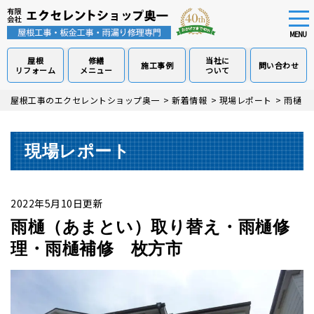
tog
nav
MENU
屋根
修繕
当社に
施工事例
問い合わせ
リフォーム
メニュー
ついて
Skip
屋根工事のエクセレントショップ奥一
>
新着情報
>
現場レポート
>
雨樋（
to
main
content
現場レポート
2022年5月10日更新
雨樋（あまとい）取り替え・雨樋修
理・雨樋補修 枚方市