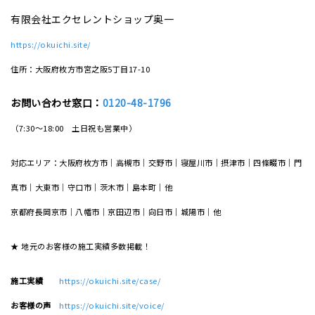
有限会社エクセレントショップ奥一
https://okuichi.site/
住所：大阪府枚方市宮之阪5丁目17-10
お問い合わせ窓口：
0120-48-1796
（7:30～18:00 土日祝も営業中）
対応エリア：大阪府枚方市｜高槻市｜交野市｜寝屋川市｜摂津市｜四條畷市｜門
真市｜大東市｜守口市｜茨木市｜島本町｜他
京都府長岡京市｜八幡市｜京田辺市｜向日市｜城陽市｜他
★ 地元のお客様の施工実績多数掲載！
施工実績
https://okuichi.site/case/
お客様の声
https://okuichi.site/voice/