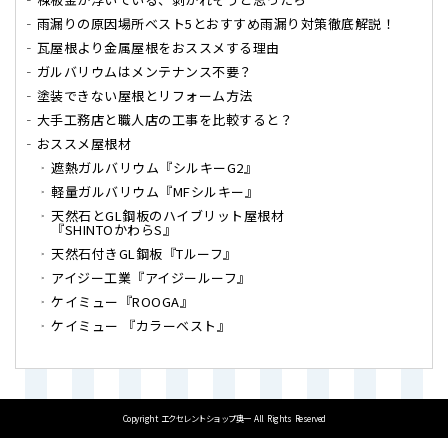
雨漏りの原因場所ベスト5とおすすめ雨漏り対策徹底解説！
瓦屋根より金属屋根をおススメする理由
ガルバリウムはメンテナンス不要？
塗装できない屋根とリフォーム方法
大手工務店と職人店の工事を比較すると？
おススメ屋根材
遮熱ガルバリウム『シルキーG2』
軽量ガルバリウム『MFシルキー』
天然石とGL鋼板のハイブリット屋根材
『SHINTOかわらS』
天然石付きGL鋼板『Tルーフ』
アイジー工業『アイジールーフ』
ケイミュー『ROOGA』
ケイミュー 『カラーベスト』
Copyright
エクセレントショップ奥一
All Rights Reserved