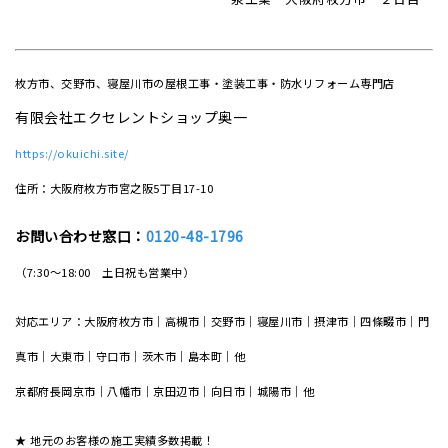
枚方市、交野市、寝屋川市の屋根工事・塗装工事・防水リフォーム専門店
有限会社エクセレントショップ奥一
https://okuichi.site/
住所：大阪府枚方市宮之阪5丁目17-10
お問い合わせ窓口：
0120-48-1796
（7:30～18:00 土日祝も営業中）
対応エリア：大阪府枚方市｜高槻市｜交野市｜寝屋川市｜摂津市｜四條畷市｜門
真市｜大東市｜守口市｜茨木市｜島本町｜他
京都府長岡京市｜八幡市｜京田辺市｜向日市｜城陽市｜他
★ 地元のお客様の施工実績多数掲載！