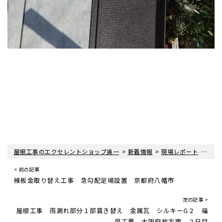
>
>
>
屋根工事のエクセレントショップ奥一
新着情報
現場レポート
屋根
< 前の記事
棟板金取り替え工事 急勾配足場設置 京都府八幡市
次の記事 >
屋根工事 雨漏れ部分１部葺き替え 金属瓦 シルキーG２ 福
泉工業 大阪府枚方市 ２日目