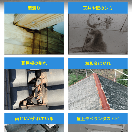
雨漏り
天井や壁のシミ
瓦屋根の割れ
棟板金はがれ
雨どいが外れている
屋上やベランダのヒビ