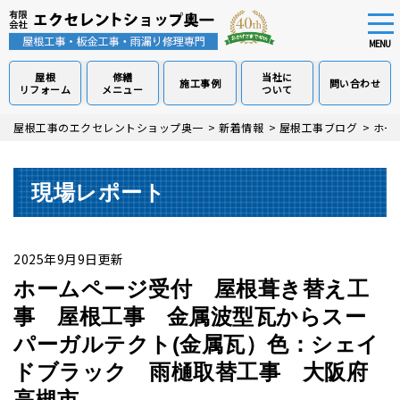
tog
nav
MENU
屋根
修繕
当社に
施工事例
問い合わせ
リフォーム
メニュー
ついて
Skip
屋根工事のエクセレントショップ奥一
>
新着情報
>
屋根工事ブログ
>
ホー
to
main
content
現場レポート
2025年9月9日更新
ホームページ受付 屋根葺き替え工
事 屋根工事 金属波型瓦からスー
パーガルテクト(金属瓦）色：シェイ
ドブラック 雨樋取替工事 大阪府
高槻市