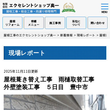
tog
nav
MENU
屋根
修繕
当社に
施工事例
問い合わせ
リフォーム
メニュー
ついて
Skip
屋根工事のエクセレントショップ奥一
>
新着情報
>
現場レポート
>
屋根葺
to
main
content
現場レポート
2025年11月11日更新
屋根葺き替え工事 雨樋取替工事
外壁塗装工事 ５日目 豊中市