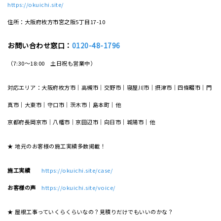
https://okuichi.site/
住所：大阪府枚方市宮之阪5丁目17-10
お問い合わせ窓口：
0120-48-1796
（7:30～18:00 土日祝も営業中）
対応エリア：大阪府枚方市｜高槻市｜交野市｜寝屋川市｜摂津市｜四條畷市｜門
真市｜大東市｜守口市｜茨木市｜島本町｜他
京都府長岡京市｜八幡市｜京田辺市｜向日市｜城陽市｜他
★ 地元のお客様の施工実績多数掲載！
施工実績
https://okuichi.site/case/
お客様の声
https://okuichi.site/voice/
★ 屋根工事っていくらくらいなの？見積りだけでもいいのかな？