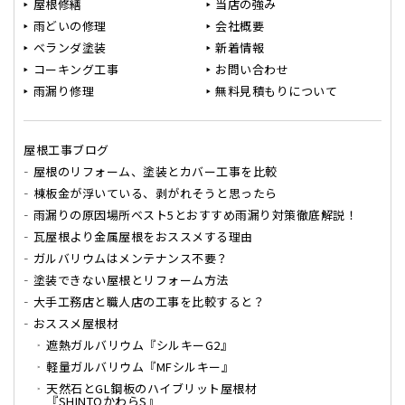
屋根修繕
当店の強み
雨どいの修理
会社概要
ベランダ塗装
新着情報
コーキング工事
お問い合わせ
雨漏り修理
無料見積もりについて
屋根工事ブログ
屋根のリフォーム、塗装とカバー工事を比較
棟板金が浮いている、剥がれそうと思ったら
雨漏りの原因場所ベスト5とおすすめ雨漏り対策徹底解説！
瓦屋根より金属屋根をおススメする理由
ガルバリウムはメンテナンス不要？
塗装できない屋根とリフォーム方法
大手工務店と職人店の工事を比較すると？
おススメ屋根材
遮熱ガルバリウム『シルキーG2』
軽量ガルバリウム『MFシルキー』
天然石とGL鋼板のハイブリット屋根材
『SHINTOかわらS』