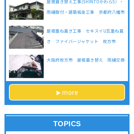
屋根葺き替え工事(SHINTOかわらS）・
雨樋取付・建築板金工事 京都府八幡市
屋根重ね葺き工事 セキスイU瓦重ね葺
き ファイバージャケット 枚方市
大阪府枚方市 屋根葺き替え 雨樋交換
more
TOPICS