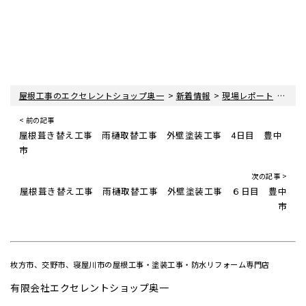
>
>
>
屋根工事のエクセレントショップ奥一
新着情報
現場レポート
屋根
< 前の記事
屋根葺き替え工事 雨樋取替工事 外壁塗装工事 4日目 豊中
市
次の記事 >
屋根葺き替え工事 雨樋取替工事 外壁塗装工事 ６日目 豊中
市
枚方市、交野市、寝屋川市の屋根工事・塗装工事・防水リフォーム専門店
有限会社エクセレントショップ奥一