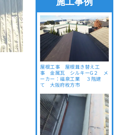
施工事例
屋根工事 屋根葺き替え工
事 金属瓦 シルキーG２ メ
ーカー：福泉工業 ３階建
て 大阪府枚方市