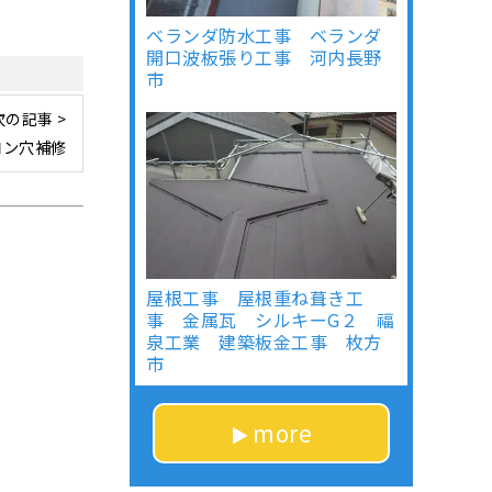
ベランダ防水工事 ベランダ
開口波板張り工事 河内長野
市
次の記事 >
コン穴補修
屋根工事 屋根重ね葺き工
事 金属瓦 シルキーG２ 福
泉工業 建築板金工事 枚方
市
more