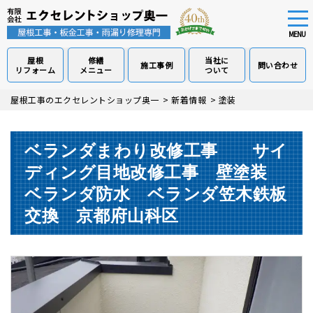
tog
nav
MENU
屋根
修繕
当社に
施工事例
問い合わせ
リフォーム
メニュー
ついて
Skip
屋根工事のエクセレントショップ奥一
>
新着情報
>
塗装
to
main
content
ベランダまわり改修工事 サイ
ディング目地改修工事 壁塗装
ベランダ防水 ベランダ笠木鉄板
交換 京都府山科区