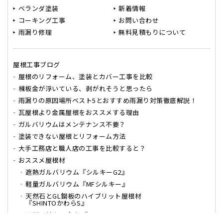
ベランダ塗装
新着情報
コーキング工事
お問い合わせ
雨漏り修理
無料見積もりについて
屋根工事ブログ
屋根のリフォーム、塗装とカバー工事を比較
棟板金が浮いている、剥がれそうと思ったら
雨漏りの原因場所ベスト5とおすすめ雨漏り対策徹底解説！
瓦屋根より金属屋根をおススメする理由
ガルバリウムはメンテナンス不要？
塗装できない屋根とリフォーム方法
大手工務店と職人店の工事を比較すると？
おススメ屋根材
遮熱ガルバリウム『シルキーG2』
軽量ガルバリウム『MFシルキー』
天然石とGL鋼板のハイブリット屋根材
『SHINTOかわらS』
天然石付きGL鋼板『Tルーフ』