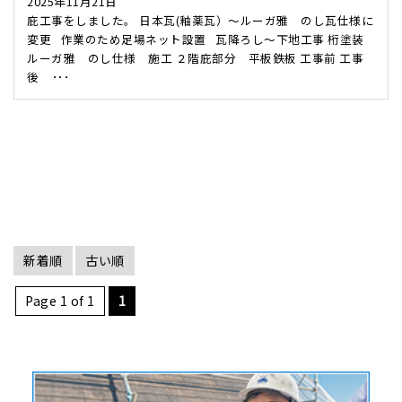
2025年11月21日
庇工事をしました。 日本瓦(釉薬瓦）～ルーガ雅 のし瓦仕様に
変更 作業のため足場ネット設置 瓦降ろし～下地工事 桁塗装
ルーガ雅 のし仕様 施工 ２階庇部分 平板鉄板 工事前 工事
後 ･･･
新着順
古い順
Page 1 of 1
1