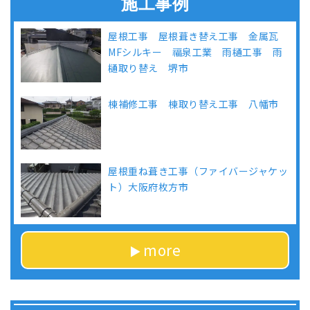
施工事例
屋根工事 屋根葺き替え工事 金属瓦
MFシルキー 福泉工業 雨樋工事 雨
樋取り替え 堺市
棟補修工事 棟取り替え工事 八幡市
屋根重ね葺き工事（ファイバージャケッ
ト）大阪府枚方市
more