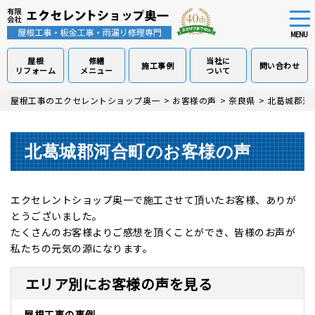
tog
nav
MENU
屋根
修繕
当社に
施工事例
問い合わせ
リフォーム
メニュー
ついて
Skip
屋根工事のエクセレントショップ奥一
>
お客様の声
>
奈良県
>
北葛城郡河
to
main
content
北葛城郡河合町のお客様の声
エクセレントショップ奥一で施工させて頂いたお客様、ありが
とうございました。
たくさんのお客様よりご感想を頂くことができ、皆様のお声が
私たちの元気の源になります。
エリア別にお客様の声を見る
屋根工事