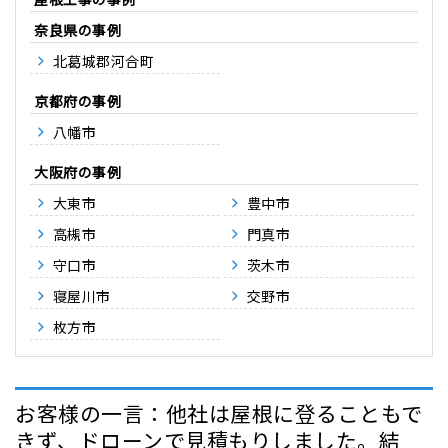
奈良県
北葛城郡河合町
京都府
八幡市
大阪府
大東市
豊中市
高槻市
門真市
守口市
茨木市
寝屋川市
交野市
枚方市
お客様の一言：他社は屋根に登ることもで
きず、ドローンで見積もりしました。結