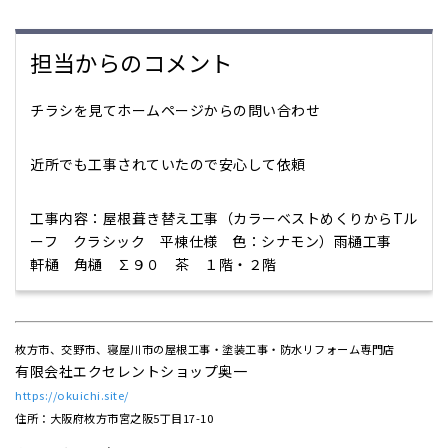
担当からのコメント
チラシを見てホームページからの問い合わせ
近所でも工事されていたので安心して依頼
工事内容：屋根葺き替え工事（カラーベストめくりからTル
ーフ クラシック 平棟仕様 色：シナモン）雨樋工事
軒樋 角樋 ∑９０ 茶 １階・２階
枚方市、交野市、寝屋川市の屋根工事・塗装工事・防水リフォーム専門店
有限会社エクセレントショップ奥一
https://okuichi.site/
住所：大阪府枚方市宮之阪5丁目17-10