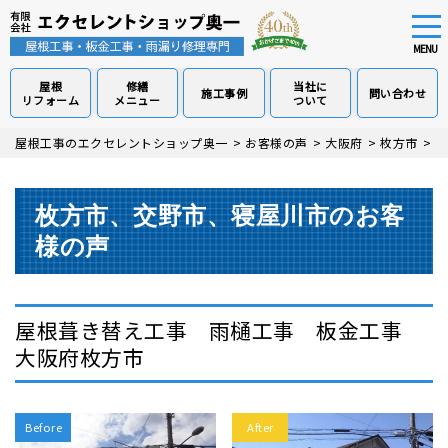
tog
nav
MENU
屋根
修繕
当社に
施工事例
問い合わせ
リフォーム
メニュー
ついて
Skip
屋根工事のエクセレントショップ奥一
>
お客様の声
>
大阪府
>
枚方市
>
屋
to
main
content
枚方市、交野市、寝屋川市
のお客
様の声
屋根葺き替え工事 雨樋工事 板金工事
大阪府枚方市
Before
After