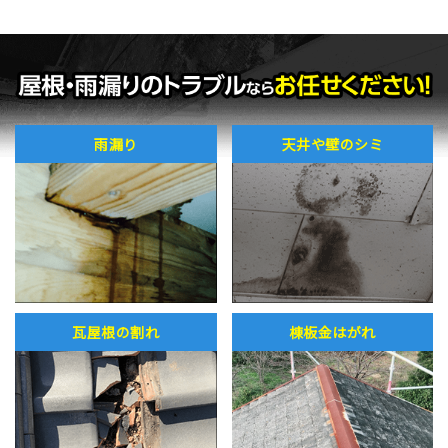
雨漏り
天井や壁のシミ
瓦屋根の割れ
棟板金はがれ