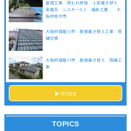
屋根工事 雨もれ修理 １部葺き替え
金属瓦 シルキーG２ 福泉工業 大
阪府枚方市
大阪府寝屋川市 屋根葺き替え工事 雨
樋交換
大阪府寝屋川市 屋根葺き替え 雨樋工
事
more
TOPICS