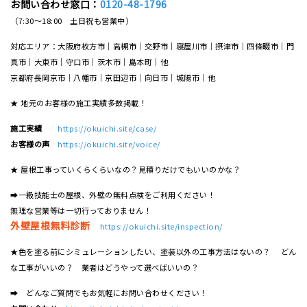
お問い合わせ窓口：
0120-48-1796
（7:30～18:00 土日祝も営業中）
対応エリア：大阪府枚方市｜高槻市｜交野市｜寝屋川市｜摂津市｜四條畷市｜門
真市｜大東市｜守口市｜茨木市｜島本町｜他
京都府長岡京市｜八幡市｜京田辺市｜向日市｜城陽市｜他
★ 地元のお客様の施工実績多数掲載！
施工実績
https://okuichi.site/case/
お客様の声
https://okuichi.site/voice/
★ 屋根工事っていくらくらいなの？見積りだけでもいいのかな？
➡一級技能士の屋根、外壁の無料点検をご利用ください！
無理な営業等は一切行っておりません！
外壁屋根無料診断
https://okuichi.site/inspection/
★色を塗る前にシミュレーションしたい、塗装以外の工事方法はないの？ どん
な工事がいいの？ 業者はどうやって選べばいいの？
➡ どんなご質問でもお気軽にお問い合わせください！