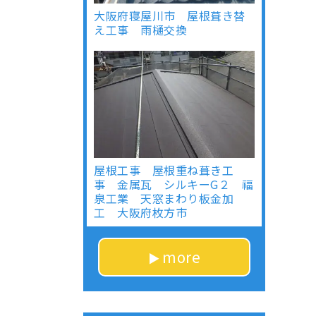
大阪府寝屋川市 屋根葺き替
え工事 雨樋交換
屋根工事 屋根重ね葺き工
事 金属瓦 シルキーG２ 福
泉工業 天窓まわり板金加
工 大阪府枚方市
more