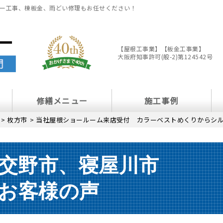
ー工事、棟板金、雨どい修理もお任せください！
【屋根工事業】【板金工事業】
大阪府知事許可(般-2)第124542号
修繕メニュー
施工事例
>
枚方市
>
当社屋根ショールーム来店受付 カラーベストめくりからシ
交野市、寝屋川市
お客様の声