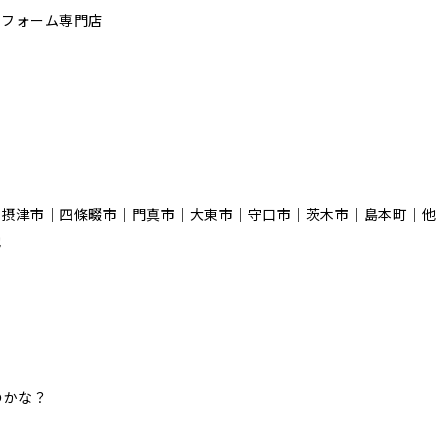
リフォーム専門店
｜摂津市｜四條畷市｜門真市｜大東市｜守口市｜茨木市｜島本町｜他
他
のかな？
！