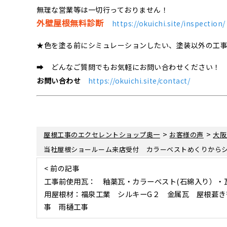
無理な営業等は一切行っておりません！
外壁屋根無料診断
https://okuichi.site/inspection/
★色を塗る前にシミュレーションしたい、塗装以外の工
➡ どんなご質問でもお気軽にお問い合わせください！
お問い合わせ
https://okuichi.site/contact/
>
>
屋根工事のエクセレントショップ奥一
お客様の声
大阪
当社屋根ショールーム来店受付 カラーベストめくりから
< 前の記事
工事前使用瓦： 釉薬瓦・カラーベスト(石綿入り）・
用屋根材：福泉工業 シルキーG２ 金属瓦 屋根葺き
事 雨樋工事