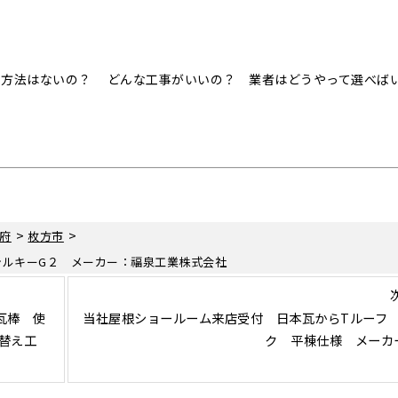
事方法はないの？ どんな工事がいいの？ 業者はどうやって選べば
>
>
府
枚方市
シルキーG２ メーカー：福泉工業株式会社
瓦棒 使
当社屋根ショールーム来店受付 日本瓦からTルーフ
替え工
ク 平棟仕様 メーカー：