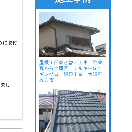
めに取付
屋根１部葺き替え工事 釉薬
瓦から金属瓦 シルキーG２
ギングロ 福泉工業 大阪府
枚方市
きまし