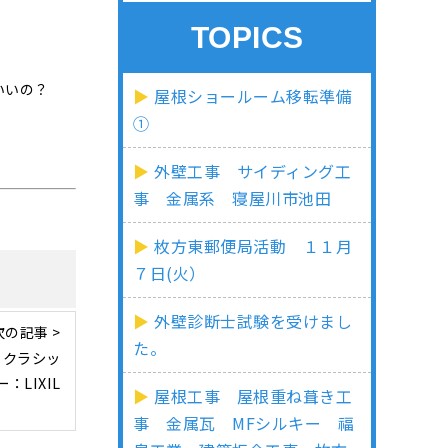
TOPICS
いいの？
屋根ショールーム移転準備
①
外壁工事 サイディング工
事 金属系 寝屋川市池田
枚方東郵便局活動 １１月
７日(火）
外壁診断士試験を受けまし
次の記事 >
た。
 クラシッ
LIXIL
屋根工事 屋根重ね葺き工
事 金属瓦 MFシルキー 福