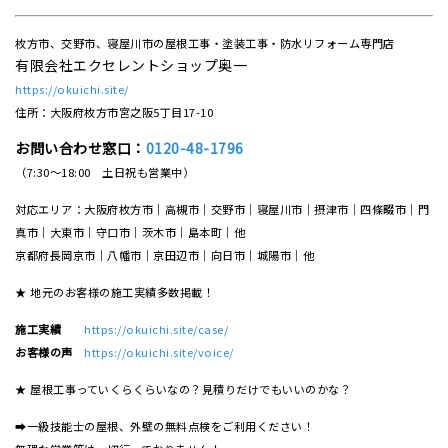
枚方市、交野市、寝屋川市の屋根工事・塗装工事・防水リフォーム専門店
有限会社エクセレントショップ奥一
https://okuichi.site/
住所：大阪府枚方市宮之阪5丁目17-10
お問い合わせ窓口：
0120-48-1796
（7:30～18:00 土日祝も営業中）
対応エリア：大阪府枚方市｜高槻市｜交野市｜寝屋川市｜摂津市｜四條畷市｜門
真市｜大東市｜守口市｜茨木市｜島本町｜他
京都府長岡京市｜八幡市｜京田辺市｜向日市｜城陽市｜他
★ 地元のお客様の施工実績多数掲載！
施工実績
https://okuichi.site/case/
お客様の声
https://okuichi.site/voice/
★ 屋根工事っていくらくらいなの？見積りだけでもいいのかな？
➡一級技能士の屋根、外壁の無料点検をご利用ください！