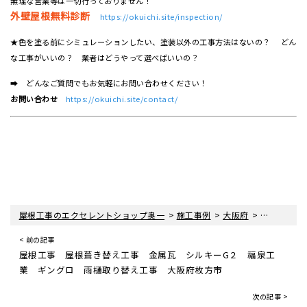
無理な営業等は一切行っておりません！
外壁屋根無料診断
https://okuichi.site/inspection/
★色を塗る前にシミュレーションしたい、塗装以外の工事方法はないの？ どん
な工事がいいの？ 業者はどうやって選べばいいの？
➡ どんなご質問でもお気軽にお問い合わせください！
お問い合わせ
https://okuichi.site/contact/
>
>
>
>
屋根工事のエクセレントショップ奥一
施工事例
大阪府
枚方市
屋
< 前の記事
屋根工事 屋根葺き替え工事 金属瓦 シルキーG２ 福泉工
業 ギングロ 雨樋取り替え工事 大阪府枚方市
次の記事 >