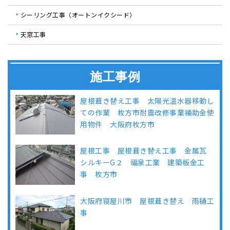
シーリング工事（オートンイクシード）
天窓工事
施工事例
屋根葺き替え工事 太陽光温水器移動し
ての作業 枚方市耐震改修事業補助金使
用物件 大阪府枚方市
屋根工事 屋根葺き替え工事 金属瓦
シルキーG２ 福泉工業 建築板金工
事 枚方市
大阪府寝屋川市 屋根葺き替え 雨樋工
事