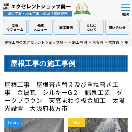
tog
nav
MENU
屋根
修繕
当社に
施工事例
問い合わせ
リフォーム
メニュー
ついて
Skip
屋根工事のエクセレントショップ奥一
>
施工事例
>
大阪府
>
枚方市
>
屋根
to
main
content
屋根工事の施工事例
屋根工事 屋根葺き替え及び重ね葺き工
事 金属瓦 シルキーG２ 福泉工業 ダ
ークブラウン 天窓まわり板金加工 太陽
光設置 大阪府枚方市
Before
After