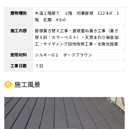
建物種別
木造２階建て ２階 切妻屋根 112.4㎡ 1
階 玄関 4.6㎡
施工内容
屋根葺き替え工事・屋根重ね葺き工事（葺き
替え前：カラーベスト）・天窓まわり板金加
工・サイディング目地改修工事・太陽光設置
使用材料
シルキーG２ ダークブラウン
工事日数
７日
施工風景