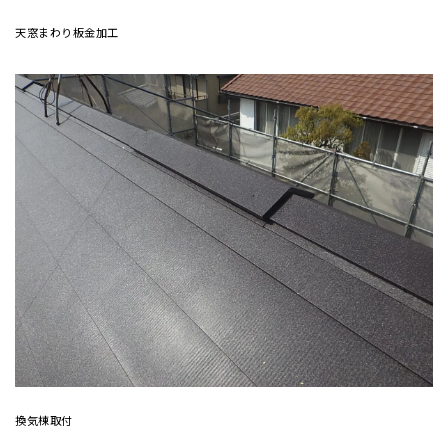
天窓まわり板金加工
換気棟取付