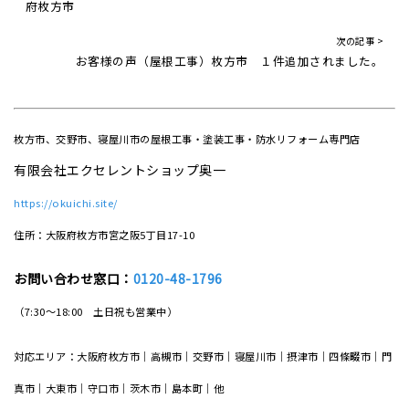
府枚方市
次の記事 >
お客様の声（屋根工事）枚方市 １件追加されました。
枚方市、交野市、寝屋川市の屋根工事・塗装工事・防水リフォーム専門店
有限会社エクセレントショップ奥一
https://okuichi.site/
住所：大阪府枚方市宮之阪5丁目17-10
お問い合わせ窓口：
0120-48-1796
（7:30～18:00 土日祝も営業中）
対応エリア：大阪府枚方市｜高槻市｜交野市｜寝屋川市｜摂津市｜四條畷市｜門
真市｜大東市｜守口市｜茨木市｜島本町｜他