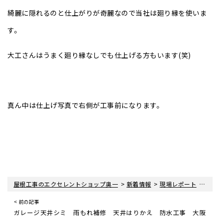
綺麗に隠れるのと仕上がりが奇麗なので当社は廻り縁を使いま
す。
大工さんはうまく廻り縁なしでも仕上げる方もいます(笑)
真ん中は仕上げ写真で右側が工事前になります。
>
>
>
屋根工事のエクセレントショップ奥一
新着情報
現場レポート
ガレ
< 前の記事
ガレージ天井シミ 雨もれ補修 天井はりかえ 防水工事 大阪