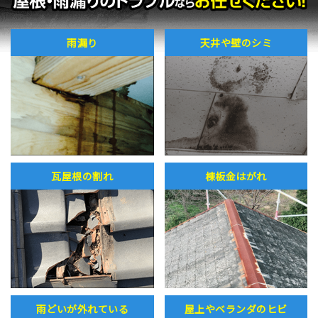
雨漏り
天井や壁のシミ
瓦屋根の割れ
棟板金はがれ
雨どいが外れている
屋上やベランダのヒビ