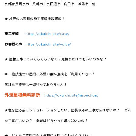
京都府長岡京市｜八幡市｜京田辺市｜向日市｜城陽市｜他
★ 地元のお客様の施工実績多数掲載！
施工実績
https://okuichi.site/case/
お客様の声
https://okuichi.site/voice/
★ 屋根工事っていくらくらいなの？見積りだけでもいいのかな？
➡一級技能士の屋根、外壁の無料点検をご利用ください！
無理な営業等は一切行っておりません！
外壁屋根無料診断
https://okuichi.site/inspection/
★色を塗る前にシミュレーションしたい、塗装以外の工事方法はないの？ どん
な工事がいいの？ 業者はどうやって選べばいいの？
➡ どんなご質問でもお気軽にお問い合わせください！