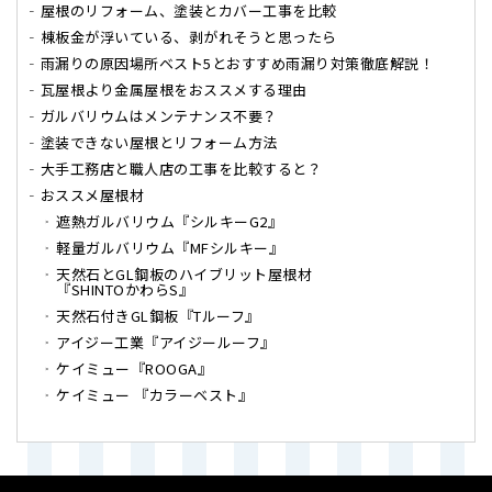
屋根のリフォーム、塗装とカバー工事を比較
棟板金が浮いている、剥がれそうと思ったら
雨漏りの原因場所ベスト5とおすすめ雨漏り対策徹底解説！
瓦屋根より金属屋根をおススメする理由
ガルバリウムはメンテナンス不要？
塗装できない屋根とリフォーム方法
大手工務店と職人店の工事を比較すると？
おススメ屋根材
遮熱ガルバリウム『シルキーG2』
軽量ガルバリウム『MFシルキー』
天然石とGL鋼板のハイブリット屋根材
『SHINTOかわらS』
天然石付きGL鋼板『Tルーフ』
アイジー工業『アイジールーフ』
ケイミュー『ROOGA』
ケイミュー 『カラーベスト』