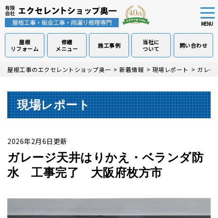
tog
nav
MENU
屋根
修繕
当社に
施工事例
問い合わせ
リフォーム
メニュー
ついて
Skip
屋根工事のエクセレントショップ奥一
>
新着情報
>
現場レポート
>
ガレー
to
main
content
現場レポート
2026年2月6日更新
ガレージ天井はりかえ・ベランダ防
水 工事完了 大阪府枚方市