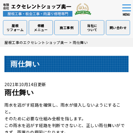
tog
nav
MENU
屋根
修繕
当社に
施工事例
問い合わせ
リフォーム
メニュー
ついて
Skip
屋根工事のエクセレントショップ奥一
>
雨仕舞い
to
main
content
雨仕舞い
2021年10月14日更新
雨仕舞い
雨水を逃がす経路を確保し、雨水が侵入しないようにするこ
と。
そのために必要な仕組み全般を指します。
この雨水を逃がす経路を判断できないと、正しい雨仕舞いがで
きず、雨漏りの原因になります。