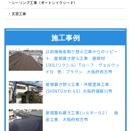
シーリング工事（オートンイクシード）
天窓工事
施工事例
以前棟板金取り替え工事からのリピー
ト 屋根葺き替え工事 屋根材
LIXIL(リクシル）Tルーフ ヴェルウッ
ドN 色：ブラウン 大阪府枚方市
屋根葺き替え工事・外壁塗装工事
(SHINTOかわらS）大阪府寝屋川市
屋根重ね葺き工事(シルキーG２） 板
金工事 大阪府枚方市