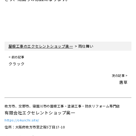
>
屋根工事のエクセレントショップ奥一
雨仕舞い
< 前の記事
クラック
次の記事 >
唐草
枚方市、交野市、寝屋川市の屋根工事・塗装工事・防水リフォーム専門店
有限会社エクセレントショップ奥一
https://okuichi.site/
住所：大阪府枚方市宮之阪5丁目17-10