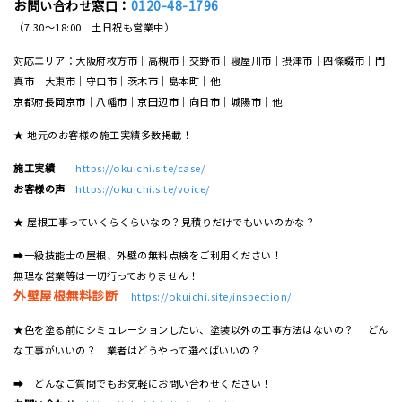
お問い合わせ窓口：
0120-48-1796
（7:30～18:00 土日祝も営業中）
対応エリア：大阪府枚方市｜高槻市｜交野市｜寝屋川市｜摂津市｜四條畷市｜門
真市｜大東市｜守口市｜茨木市｜島本町｜他
京都府長岡京市｜八幡市｜京田辺市｜向日市｜城陽市｜他
★ 地元のお客様の施工実績多数掲載！
施工実績
https://okuichi.site/case/
お客様の声
https://okuichi.site/voice/
★ 屋根工事っていくらくらいなの？見積りだけでもいいのかな？
➡一級技能士の屋根、外壁の無料点検をご利用ください！
無理な営業等は一切行っておりません！
外壁屋根無料診断
https://okuichi.site/inspection/
★色を塗る前にシミュレーションしたい、塗装以外の工事方法はないの？ どん
な工事がいいの？ 業者はどうやって選べばいいの？
➡ どんなご質問でもお気軽にお問い合わせください！