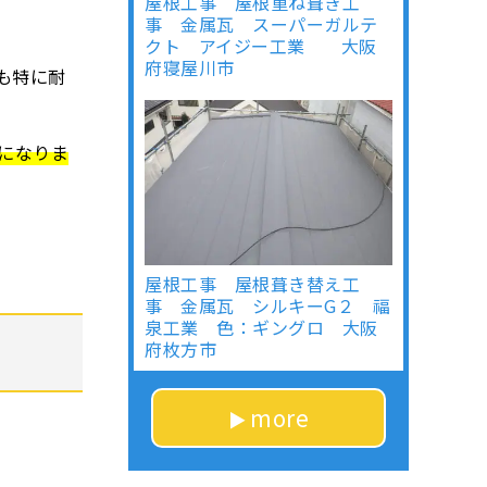
屋根工事 屋根重ね葺き工
事 金属瓦 スーパーガルテ
クト アイジー工業 大阪
府寝屋川市
も特に耐
後になりま
屋根工事 屋根葺き替え工
事 金属瓦 シルキーG２ 福
泉工業 色：ギングロ 大阪
府枚方市
more