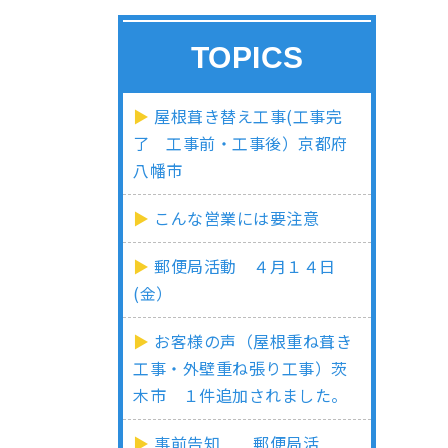
TOPICS
屋根葺き替え工事(工事完
了 工事前・工事後）京都府
八幡市
こんな営業には要注意
郵便局活動 ４月１４日
(金）
お客様の声（屋根重ね葺き
工事・外壁重ね張り工事）茨
木市 １件追加されました。
事前告知 郵便局活