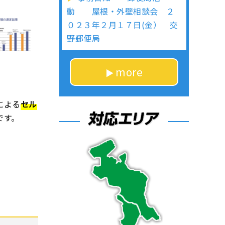
動 屋根・外壁相談会 ２
０２３年２月１７日(金） 交
野郵便局
more
による
セル
です。