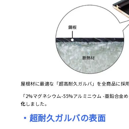
屋根材に最適な「超高耐久ガルバ」を全商品に採
「2%マグネシウム-55%アルミニウム -亜鉛合
化
しました。
・超耐久ガルバの表面