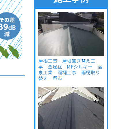
屋根工事 屋根葺き替え工
事 金属瓦 MFシルキー 福
泉工業 雨樋工事 雨樋取り
替え 堺市