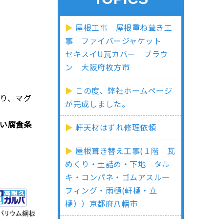
屋根工事 屋根重ね葺き工
事 ファイバージャケット
セキスイU瓦カバー ブラウ
ン 大阪府枚方市
この度、弊社ホームページ
り、マグ
が完成しました。
い腐食条
軒天材はずれ修理依頼
屋根葺き替え工事(１階 瓦
めくり・土詰め・下地 タル
キ・コンパネ・ゴムアスルー
フィング・雨樋(軒樋・立
樋））京都府八幡市