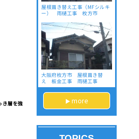
屋根葺き替え工事（MFシルキ
ー） 雨樋工事 枚方市
大阪府枚方市 屋根葺き替
え 板金工事 雨樋工事
more
っき層を強
TOPICS