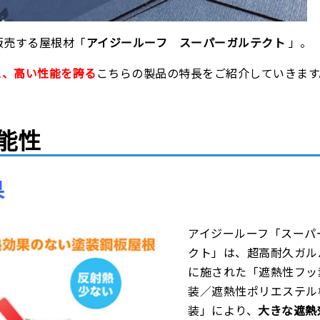
販売する屋根材「
アイジールーフ スーパーガルテクト
」。
と、高い性能を誇る
こちらの製品の特長をご紹介していきます
機能性
果
アイジールーフ「スーパ
クト」は、超高耐久ガル
に施された「遮熱性フッ
装／遮熱性ポリエステル
装」により、
大きな遮熱