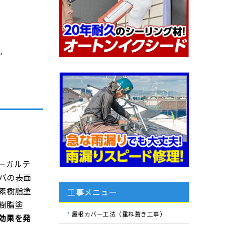
。
ーガルテ
バの表面
素樹脂塗
工事メニュー
樹脂塗
屋根カバー工法（重ね葺き工事）
効果を発