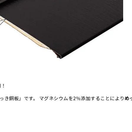
用！
金めっき銅板」です。 マグネシウムを2％添加することにより
め