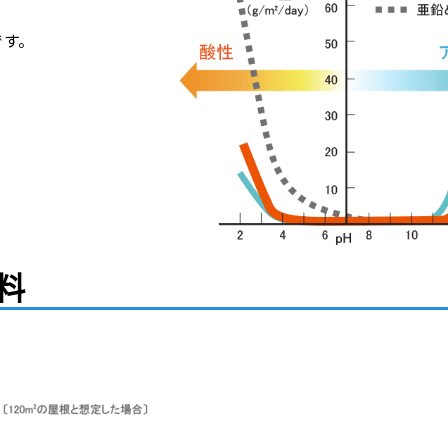
です。
料