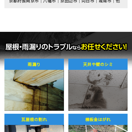
京都府長岡京市｜八幡市｜京田辺市｜向日市｜城陽市｜他
雨漏り
天井や壁のシミ
瓦屋根の割れ
棟板金はがれ