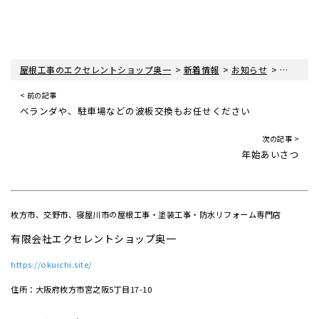
>
>
>
屋根工事のエクセレントショップ奥一
新着情報
お知らせ
年末年始
< 前の記事
ベランダや、駐車場などの波板交換もお任せください
次の記事 >
年始あいさつ
枚方市、交野市、寝屋川市の屋根工事・塗装工事・防水リフォーム専門店
有限会社エクセレントショップ奥一
https://okuichi.site/
住所：大阪府枚方市宮之阪5丁目17-10