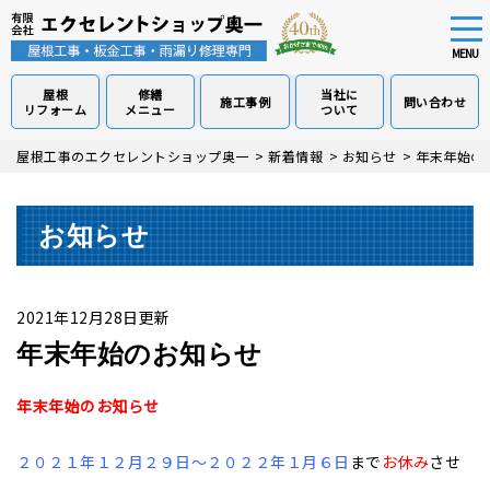
tog
nav
MENU
屋根
修繕
当社に
施工事例
問い合わせ
リフォーム
メニュー
ついて
Skip
屋根工事のエクセレントショップ奥一
>
新着情報
>
お知らせ
>
年末年始の
to
main
content
お知らせ
2021年12月28日更新
年末年始のお知らせ
年末年始のお知らせ
２０２１年１２月２９日～２０２２年１月６日
まで
お休み
させ