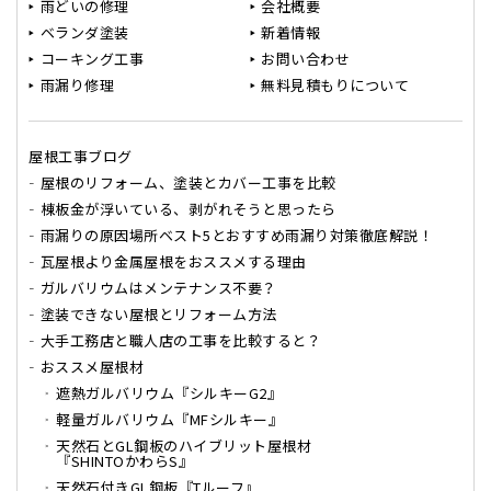
雨どいの修理
会社概要
ベランダ塗装
新着情報
コーキング工事
お問い合わせ
雨漏り修理
無料見積もりについて
屋根工事ブログ
屋根のリフォーム、塗装とカバー工事を比較
棟板金が浮いている、剥がれそうと思ったら
雨漏りの原因場所ベスト5とおすすめ雨漏り対策徹底解説！
瓦屋根より金属屋根をおススメする理由
ガルバリウムはメンテナンス不要？
塗装できない屋根とリフォーム方法
大手工務店と職人店の工事を比較すると？
おススメ屋根材
遮熱ガルバリウム『シルキーG2』
軽量ガルバリウム『MFシルキー』
天然石とGL鋼板のハイブリット屋根材
『SHINTOかわらS』
天然石付きGL鋼板『Tルーフ』