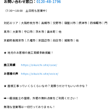
お問い合わせ窓口：
0120-48-1796
（7:30～18:00 土日祝も営業中）
対応エリア：大阪府枚方市｜高槻市｜交野市｜寝屋川市｜摂津市｜四條畷市｜門
真市｜大東市｜守口市｜茨木市｜島本町｜他
京都府長岡京市｜八幡市｜京田辺市｜向日市｜城陽市｜他
★ 地元のお客様の施工実績多数掲載！
施工実績
https://okuichi.site/case/
お客様の声
https://okuichi.site/voice/
★ 屋根工事っていくらくらいなの？見積りだけでもいいのかな？
➡一級技能士の屋根、外壁の無料点検をご利用ください！
無理な営業等は一切行っておりません！