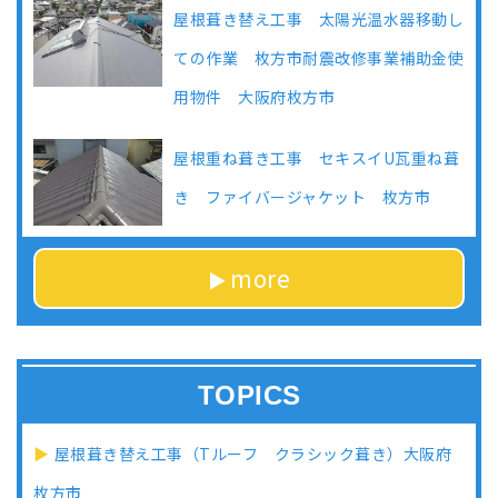
屋根葺き替え工事 太陽光温水器移動し
ての作業 枚方市耐震改修事業補助金使
用物件 大阪府枚方市
屋根重ね葺き工事 セキスイU瓦重ね葺
き ファイバージャケット 枚方市
more
TOPICS
屋根葺き替え工事（Tルーフ クラシック葺き）大阪府
枚方市