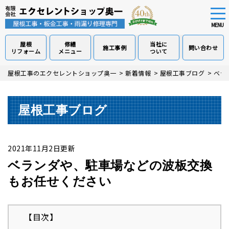
tog
nav
MENU
屋根
修繕
当社に
施工事例
問い合わせ
リフォーム
メニュー
ついて
Skip
屋根工事のエクセレントショップ奥一
>
新着情報
>
屋根工事ブログ
>
ベラ
to
main
content
屋根工事ブログ
2021年11月2日更新
ベランダや、駐車場などの波板交換
もお任せください
【目次】