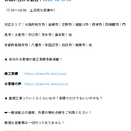
（7:30～18:00 土日祝も営業中）
対応エリア：大阪府枚方市｜高槻市｜交野市｜寝屋川市｜摂津市｜四條畷市｜門
真市｜大東市｜守口市｜茨木市｜島本町｜他
京都府長岡京市｜八幡市｜京田辺市｜向日市｜城陽市｜他
★ 地元のお客様の施工実績多数掲載！
施工実績
https://okuichi.site/case/
お客様の声
https://okuichi.site/voice/
★ 屋根工事っていくらくらいなの？見積りだけでもいいのかな？
➡一級技能士の屋根、外壁の無料点検をご利用ください！
無理な営業等は一切行っておりません！