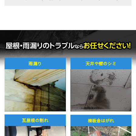
雨漏り
天井や壁のシミ
瓦屋根の割れ
棟板金はがれ