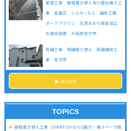
屋根工事 屋根葺き替え及び重ね葺き工
事 金属瓦 シルキーG２ 福泉工業
ダークブラウン 天窓まわり板金加工
太陽光設置 大阪府枚方市
雨樋工事 雨樋取り替え 雨樋補修工
事 枚方市
more
TOPICS
屋根葺き替え工事（SHINTOかわらS葺き・棟スペーサ取