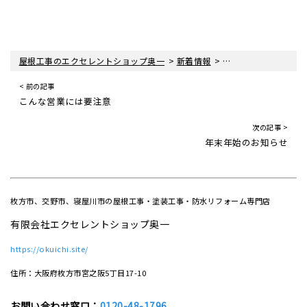
>
>
>
屋根工事のエクセレントショップ奥一
新着情報
屋根工事ブログ
ベ
< 前の記事
こんな営業には要注意
次の記事 >
年末年始のお知らせ
枚方市、交野市、寝屋川市の屋根工事・塗装工事・防水リフォーム専門店
有限会社エクセレントショップ奥一
https://okuichi.site/
住所：大阪府枚方市宮之阪5丁目17-10
お問い合わせ窓口：
0120-48-1796