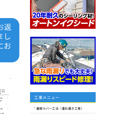
お返
まし
にお
工事メニュー
屋根カバー工法（重ね葺き工事）