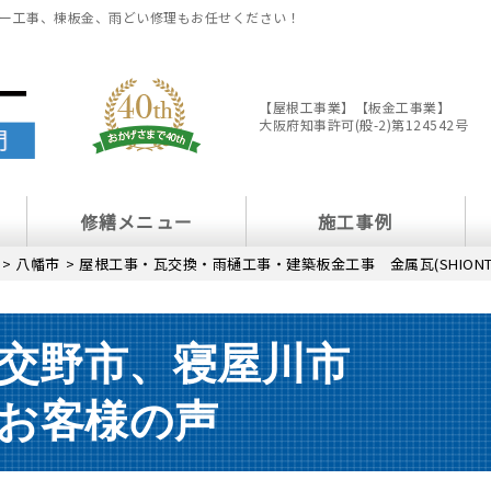
ー工事、棟板金、雨どい修理もお任せください！
【屋根工事業】【板金工事業】
大阪府知事許可(般-2)第124542号
修繕メニュー
施工事例
>
八幡市
>
屋根工事・瓦交換・雨樋工事・建築板金工事 金属瓦(SHION
交野市、寝屋川市
お客様の声