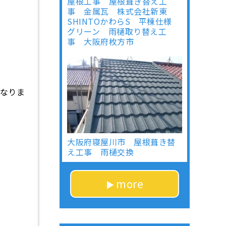
屋根工事 屋根葺き替え工
事 金属瓦 株式会社新東
SHINTOかわらS 平棟仕様
グリーン 雨樋取り替え工
事 大阪府枚方市
なりま
大阪府寝屋川市 屋根葺き替
え工事 雨樋交換
more