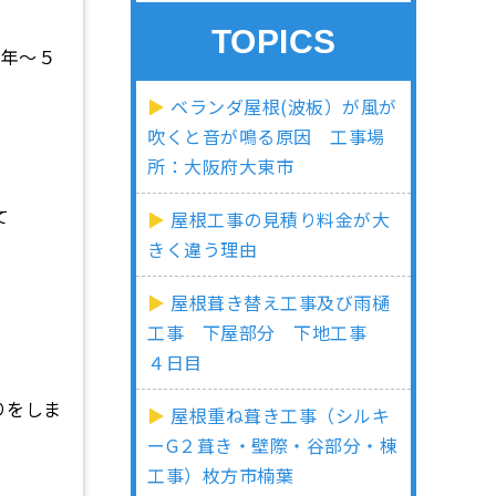
TOPICS
３年～５
ベランダ屋根(波板）が風が
吹くと音が鳴る原因 工事場
所：大阪府大東市
て
屋根工事の見積り料金が大
きく違う理由
屋根葺き替え工事及び雨樋
工事 下屋部分 下地工事
４日目
りをしま
屋根重ね葺き工事（シルキ
ーG２葺き・壁際・谷部分・棟
工事）枚方市楠葉