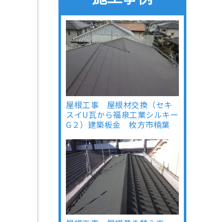
屋根工事 屋根材交換（セキ
スイU瓦から福泉工業シルキー
G２）建築板金 枚方市楠葉