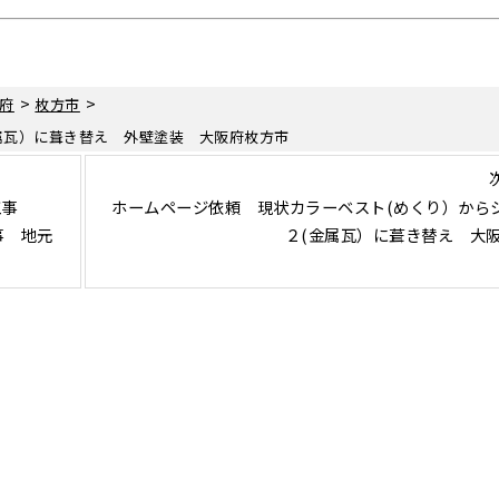
>
>
府
枚方市
属瓦）に葺き替え 外壁塗装 大阪府枚方市
え工事
ホームページ依頼 現状カラーベスト(めくり）から
事 地元
２(金属瓦）に葺き替え 大