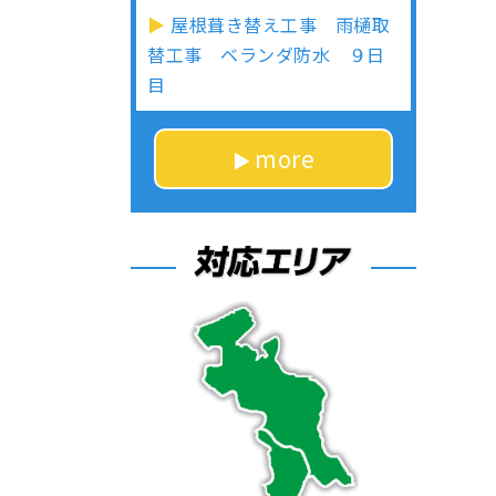
屋根葺き替え工事 雨樋取
替工事 ベランダ防水 ９日
目
more