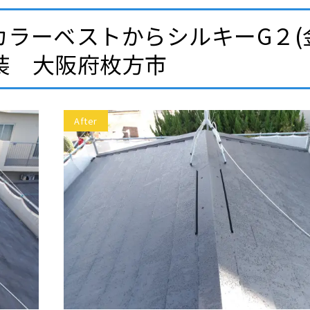
カラーベストからシルキーG２(
装 大阪府枚方市
After