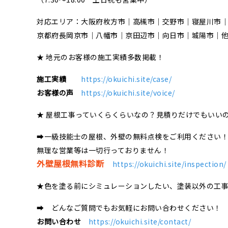
対応エリア：大阪府枚方市｜高槻市｜交野市｜寝屋川市
京都府長岡京市｜八幡市｜京田辺市｜向日市｜城陽市｜
★ 地元のお客様の施工実績多数掲載！
施工実績
https://okuichi.site/case/
お客様の声
https://okuichi.site/voice/
★ 屋根工事っていくらくらいなの？見積りだけでもいい
➡一級技能士の屋根、外壁の無料点検をご利用ください
無理な営業等は一切行っておりません！
外壁屋根無料診断
https://okuichi.site/inspection/
★色を塗る前にシミュレーションしたい、塗装以外の工
➡ どんなご質問でもお気軽にお問い合わせください！
お問い合わせ
https://okuichi.site/contact/