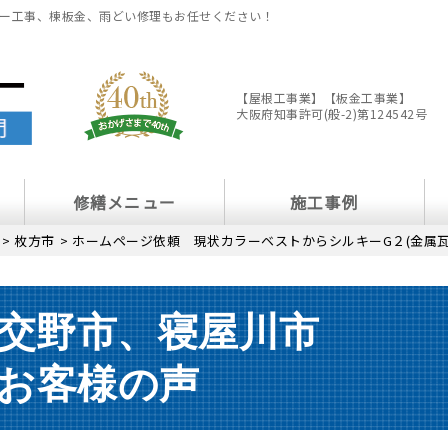
ー工事、棟板金、雨どい修理もお任せください！
【屋根工事業】【板金工事業】
大阪府知事許可(般-2)第124542号
修繕メニュー
施工事例
>
枚方市
>
ホームページ依頼 現状カラーベストからシルキーG２(金属
交野市、寝屋川市
お客様の声