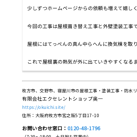
少しずつホームページからの依頼も増えて嬉し
今回の工事は屋根葺き替え工事と外壁塗装工事
屋根にはてっぺんの真ん中らへんに換気棟を取
これで屋根裏の熱気が外に出ていきやすくなる
枚方市、交野市、寝屋川市の屋根工事・塗装工事・防水
有限会社エクセレントショップ奥一
https://okuichi.site/
住所：大阪府枚方市宮之阪5丁目17-10
お問い合わせ窓口：
0120-48-1796
（7:30～18:00 土日祝も営業中）