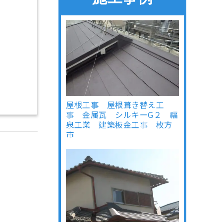
屋根工事 屋根葺き替え工
事 金属瓦 シルキーG２ 福
泉工業 建築板金工事 枚方
市