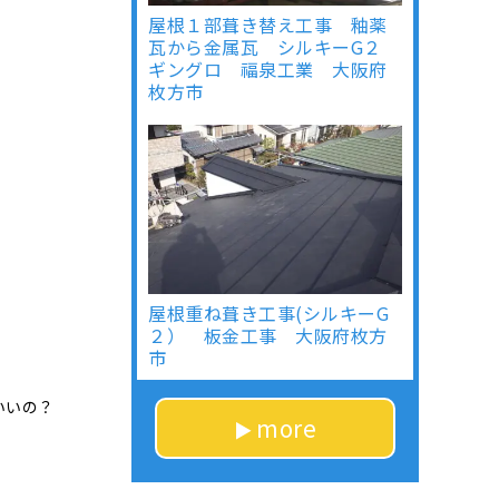
屋根１部葺き替え工事 釉薬
瓦から金属瓦 シルキーG２
ギングロ 福泉工業 大阪府
枚方市
屋根重ね葺き工事(シルキーG
２） 板金工事 大阪府枚方
市
いいの？
more