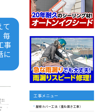
えて
、毎
工事
話に
工事メニュー
屋根カバー工法（重ね葺き工事）