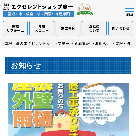
tog
nav
MENU
屋根
修繕
当社に
施工事例
問い合わせ
リフォーム
メニュー
ついて
Skip
屋根工事のエクセレントショップ奥一
>
新着情報
>
お知らせ
>
屋根・外壁
to
main
content
お知らせ