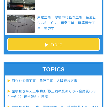
屋根工事 屋根重ね葺き工事 金属瓦
シルキーG２ 福泉工業 建築板金工
事 枚方市
more
TOPICS
雨もれ補修工事 角波工事 大阪府枚方市
屋根葺きかえ工事動画(静止画の瓦めくり～金属瓦(シル
キーG２）葺き替え）投稿