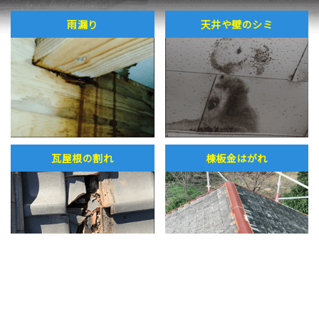
雨漏り
天井や壁のシミ
瓦屋根の割れ
棟板金はがれ
雨どいが外れている
屋上やベランダのヒビ